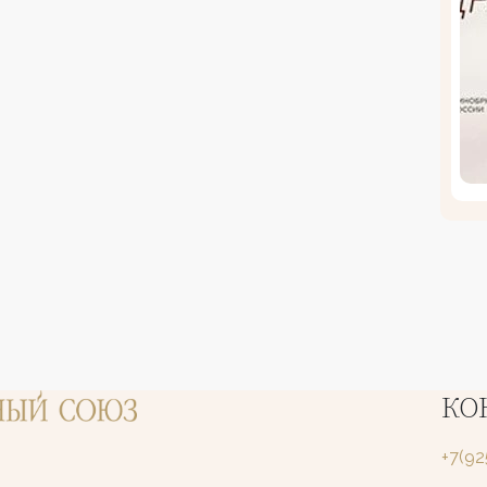
КО
+7(9