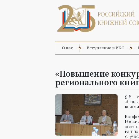
О нас
Вступление в РКС
«Повышение конкур
регионального кни
5-6 и
«Пов
книгои
Конфе
Росси
агент
на пл
с уча