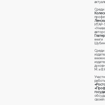
актуал
Сред
Колес
профе
Ленск
ИТАР-
«Унив
автор
Глате
книг
Шубин
Среди
издат
книжн
издат
духов
М. и В
Участ
рабо
«Росто
«Проф
госуд
обсуд
своей 