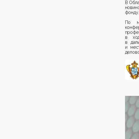
В Обла
новин
фонду
По мн
конфе
профе
в ход
в дал
и мес
делово