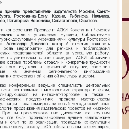
и.
ие приняли представители издательств Москвы, Санкт-
бурга, Ростова-на-Дону, Казани, Рыбинска, Нальчика,
го, Пятигорска, Воронежа, Севастополя, Саратова.
ли конференцию Президент АСКИ Константин Чеченев
альник отдела управления музеями, библиотеками
ьтурно-досуговыми учреждениями культуры Ростовской
сти
Александр Доманов
, который отметил важность
о рода мероприятий для региона и поблагодарил
левых представителей области за успешную работу.
ем вступительном слове президент АСКИ обозначил
лее острые проблемы отрасли и конкретные трудности
нального издателя в кризисной ситуации, заострил
ние на значении регионального книгоиздания
звития отечественной книжной культуры в целом.
ках конференции ведущие специалисты центральных
ельств, центральных книготорговых структур и фирм,
ализирующихся на интернет-торговле, а также -
рафических предприятиях провели мастер-классы
сультации. Проанализировали новый методический опыт
ологии продвижения издательских проектов на книжном
. Прошли профессиональные дискуссии «за круглым
м», где были проанализированы лучшие издательские
ты и опыт по их реализации, проведены консультации
новленному закону «Об обязательном экземпляре»,