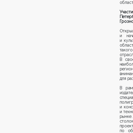
област
Участ
Петер
Грозно
Откры
и нач
и кул
обла
таког
отрас
В сво
наибо
регио
внима
для ра
В рам
издат
специ
полиг
и кон
и техн
рынке
столо
проек
по об