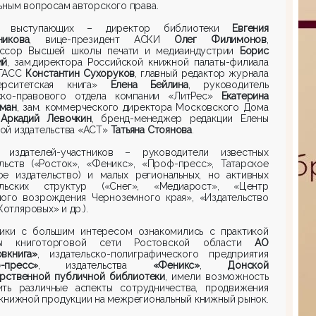
ьным вопросам авторского права.
и выступающих – директор библиотеки
Евгения
никова
, вице-президент АСКИ
Олег Филимонов
,
ссор Высшей школы печати и медиаиндустрии
Борис
ий
,
зам.директора
Российской книжной палаты-филиала
ТАСС
Константин Сухоруков
, главный редактор журнала
ерситетская книга»
Елена Бейлина
, руководитель
ско-правового отдела компании «ЛитРес»
Екатерина
рман
, зам. коммерческого директора Московского Дома
и
Аркадий Левочкин
, бренд-менеджер редакции Елены
ой издательства «АСТ»
Татьяна Стоянова
.
 издателей-участников – руководители известных
ельств («Росток», «Феникс», «Проф-пресс», Татарское
ое издательство) и малых региональных, но активных
ельских структур («Снег», «Медиарост», «Центр
ного возрождения Черноземного края», «Издательство
.Котляровых» и др.).
ники с большим интересом ознакомились с практикой
ты книготорговой сети Ростовской области
АО
вкнига»
, издательско-полиграфического предприятия
-пресс»
, издательства
«Феникс»
,
Донской
арственной публичной библиотеки
, имели возможность
ить различные аспекты сотрудничества, продвижения
книжной продукции на межрегиональный книжный рынок.