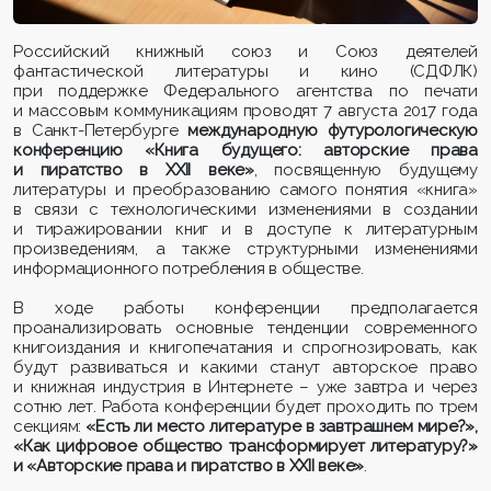
Российский книжный союз и Союз деятелей
фантастической литературы и кино (СДФЛК)
при поддержке Федерального агентства по печати
и массовым коммуникациям проводят 7 августа 2017 года
в Санкт-Петербурге
международную футурологическую
конференцию «Книга будущего: авторские права
и пиратство в XXII веке»
, посвященную будущему
литературы и преобразованию самого понятия «книга»
в связи с технологическими изменениями в создании
и тиражировании книг и в доступе к литературным
произведениям, а также структурными изменениями
информационного потребления в обществе.
В ходе работы конференции предполагается
проанализировать основные тенденции современного
книгоиздания и книгопечатания и спрогнозировать, как
будут развиваться и какими станут авторское право
и книжная индустрия в Интернете – уже завтра и через
сотню лет. Работа конференции будет проходить по трем
секциям:
«Есть ли место литературе в завтрашнем мире?»,
«Как цифровое общество трансформирует литературу?»
и «Авторские права и пиратство в XXII веке»
.