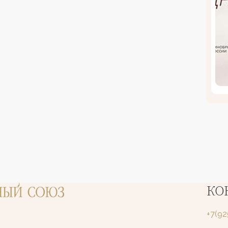
КО
+7(9