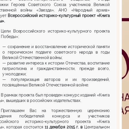
ржки Героев Советского Союза участников Великой
ственной войны «Звезда», АНО «Народный архив»
зует
Всероссийский историко-культурный проект «Книга
ы».
Цели Всероссийского историко-культурного проекта
 Победы»:
— сохранение и восстановление исторической памяти
о героическом подвиге советского народа в годы
Великой Отечественной войны;
— развитие интереса к истории Отечества, воспитание
патриотизма и гражданственности, прежде всего,
у молодежи;
— популяризация авторов и их произведений,
посвящённых Великой Отечественной войне.
В рамках проекта был проведен конкурс изданий «Книга
», вышедших в российских издательствах.
Приглашаем Вас на торжественную церемонию
аждения победителей конкурса и участников
ссийского историко-культурного проекта «Книга
ы», которая состоится
11 декабря 2015 г. в
Центральном