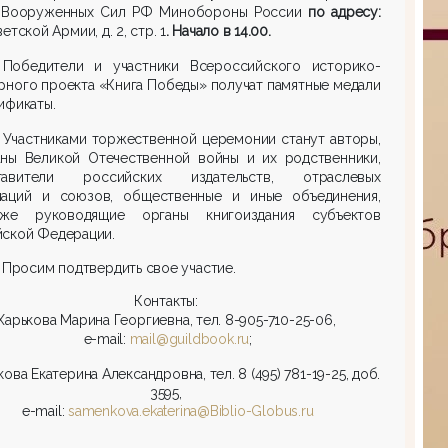
 Вооруженных Сил РФ Минобороны России
по адресу:
етской Армии, д. 2, стр. 1
. Начало в 14.00.
Победители и участники Всероссийского историко-
рного проекта «Книга Победы» получат памятные медали
ификаты.
Участниками торжественной церемонии станут авторы,
аны Великой Отечественной войны и их родственники,
тавители российских издательств, отраслевых
иаций и союзов, общественные и иные объединения,
же руководящие органы книгоиздания субъектов
йской Федерации.
Просим подтвердить свое участие.
Контакты:
Харькова Марина Георгиевна, тел. 8-905-710-25-06,
e-mail:
mail@guildbook.ru
;
ова Екатерина Александровна, тел. 8 (495) 781-19-25, доб.
3595,
e-mail:
samenkova.ekaterina@Biblio-Globus.ru