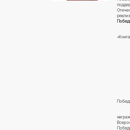
подде
Отече
реали
Побед
«Книга
Победы
нагр
Всеро
Побед