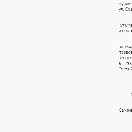
музее
ул. Сов
культу
и серт
ветер
предс
ассоц
а так
Росси
Саменк