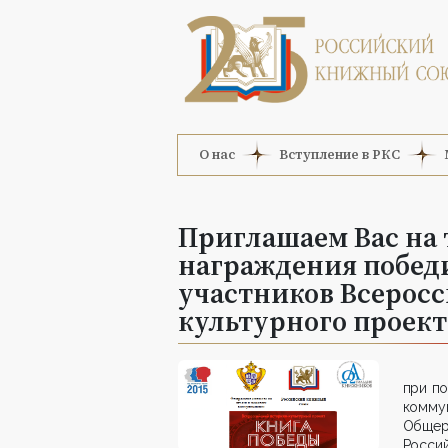
О нас
Вступление в РКС
Приглашаем Вас на
награждения побед
участников Всеросс
культурного проект
при по
комму
Общер
Росси