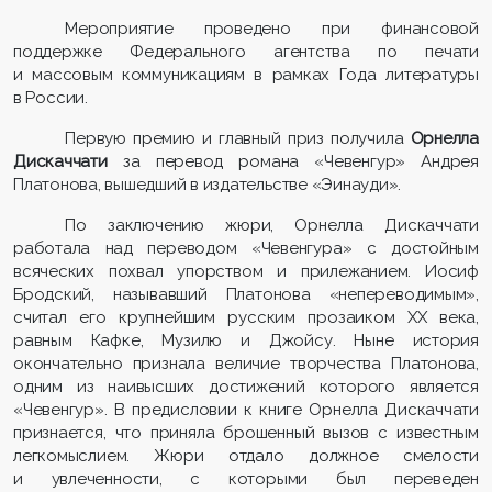
Мероприятие проведено при финансовой
поддержке Федерального агентства по печати
и массовым коммуникациям в рамках Года литературы
в России.
Первую премию и главный приз получила
Орнелла
Дискаччати
за перевод романа «Чевенгур» Андрея
Платонова, вышедший в издательстве «Эинауди».
По заключению жюри, Орнелла Дискаччати
работала над переводом «Чевенгура» с достойным
всяческих похвал упорством и прилежанием. Иосиф
Бродский, называвший Платонова «непереводимым»,
считал его крупнейшим русским прозаиком XX века,
равным Кафке, Музилю и Джойсу. Ныне история
окончательно признала величие творчества Платонова,
одним из наивысших достижений которого является
«Чевенгур». В предисловии к книге Орнелла Дискаччати
признается, что приняла брошенный вызов с известным
легкомыслием. Жюри отдало должное смелости
и увлеченности, с которыми был переведен