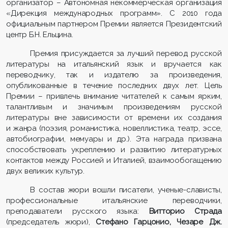
организатор – Автономная некоммерческая организация
«Дирекция международных программ». С 2010 года
официальным партнером Премии является Президентский
центр Б.Н. Ельцина.
Премия присуждается за лучший перевод русской
литературы на итальянский язык и вручается как
переводчику, так и издателю за произведения,
опубликованные в течение последних двух лет. Цель
Премии – привлечь внимание читателей к самым ярким,
талантливым и значимым произведениям русской
литературы вне зависимости от времени их создания
и жанра (поэзия, романистика, новеллистика, театр, эссе,
автобиографии, мемуары и др.). Эта награда призвана
способствовать укреплению и развитию литературных
контактов между Россией и Италией, взаимообогащению
двух великих культур.
В состав жюри вошли писатели, ученые-слависты,
профессиональные итальянские переводчики,
преподаватели русского языка:
Витторио Страда
(председатель жюри),
Стефано Гарцонио, Чезаре Дж.