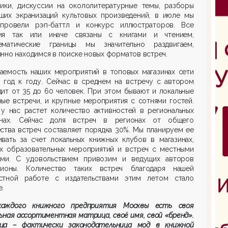
ники, дискуссии на окололитературные темы, разборы
ших экранизаций культовых произведений, в июле мы
провели рэп-баттл и конкурс иллюстраторов. Все
ия так или иначе связаны с книгами и чтением,
матические границы мы значительно раздвигаем,
нно находимся в поиске новых форматов встреч.
аемость наших мероприятий в топовых магазинах сети
т год к году. Сейчас в среднем на встречу с автором
ит от 35 до 60 человек. При этом бывают и локальные
ые встречи, и крупные мероприятия с сотнями гостей.
 у нас растет количество активностей в региональных
инах. Сейчас доля встреч в регионах от общего
ства встреч составляет порядка 30%. Мы планируем ее
ивать за счет локальных книжных клубов в магазинах,
их образовательных мероприятий и встреч с местными
ами. С удовольствием привозим и ведущих авторов
ионы. Количество таких встреч благодаря нашей
стной работе с издательствами этим летом стало
.
аждого книжного предприятия Москвы есть своя
ьная ассортиментная матрица, своё имя, свой «бренд».
ца – фактически законодательница мод в книжной