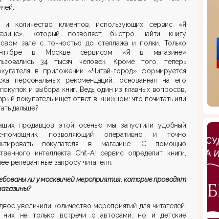
чей.
т и количество клиентов, использующих сервис «Я
азине», который позволяет быстро найти книгу
говом зале с точностью до стеллажа и полки. Только
нтябре в Москве сервисом «Я в магазине»
льзовались 34 тысяч человек. Кроме того, теперь
окупателя в приложении «Читай-город» формируется
рка персональных рекомендаций, основанная на его
покупок и выбора книг. Ведь один из главных вопросов,
орый покупатель ищет ответ в книжном: что почитать или
тать дальше?
аших продавцов этой осенью мы запустили удобный
с-помощник, позволяющий оперативно и точно
льтировать покупателя в магазине. С помощью
твенного интеллекта Chit-AI сервис определит книги,
ее релевантные запросу читателя.
бованы ли у москвичей мероприятия, которые проводят
магазины?
двое увеличили количество мероприятий для читателей.
 них не только встречи с авторами, но и детские