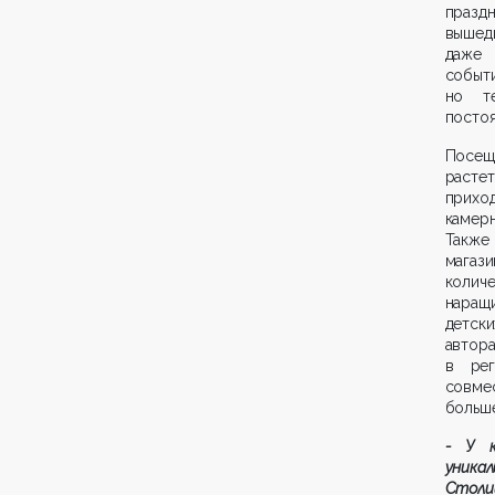
празд
вышед
даже 
событ
но те
постоя
Посещ
расте
приход
камерн
Также
магаз
количе
наращ
детск
автор
в рег
совме
больше
-
У к
уникал
Столи