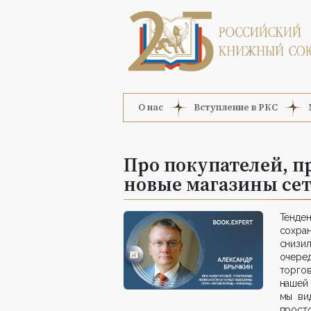
О нас
Вступление в РКС
Про покупателей, п
новые магазины сет
Тенде
сохра
снизил
очере
торго
нашей 
мы ви
прос