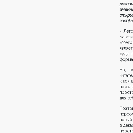
розниц
именн
откры
года) 
- Лето
магаз
«Метр
являе
судя 
формат
Но, п
читат
книжны
привл
прост
для се
Поэто
перео
новый
в дека
прост