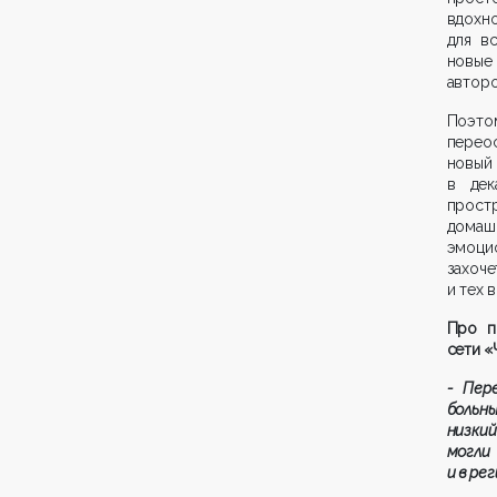
вдохн
для в
новые 
авторо
Поэт
перео
новый
в дек
прост
домаш
эмоцио
захоче
и тех 
Про п
сети «
- П
ер
больн
низкий
могли
и в ре