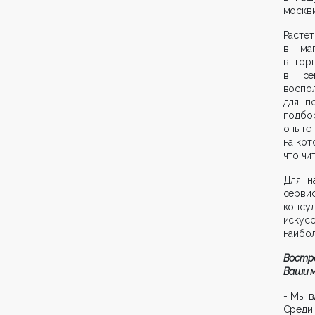
москви
Расте
в маг
в тор
в се
воспо
для п
подбо
опыте 
на кот
что чи
Для н
серви
консу
искусс
наибол
Востре
Ваши 
- Мы в
Среди