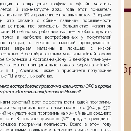
денция на сокращение трафика в офлайн магазины
няется. В июне-августе 2024 года этот показатель
ся почти на 8% в сравнение с прошлым летом. В первую
дь, это связано с общим падением посещаемости
вых центров, где размещены большинство магазинов
сети. И сейчас мы работаем над тем, чтобы открывать
 точки в наиболее востребованных у покупателей
вых центрах, в местах с высокой проходимостью,
этом закрывая магазины в локациях с низкой
аемостью. В сентябре открыли магазины «Читай-город»
ре Смоленска и Ростова-на-Дону. В декабре планируем
вое открытие принципиально нового формата «Читай-
а» в ТЦ Авиапарк. Также в приоритете популярные
ные ТЦ в спальных районах.
олько востребована программа лояльности ОРС и прочие
ы (в т.ч. «Я в магазине») именно в Москве?
видим заметный рост эффективности нашей программы
ости: её проникновение в чеки выросло с 30% до 53%,
ний чек участников программы на 30-40% выше среднего
по сети. В столице примерно 70% продаж приходится
астников программы лояльности. Всего в этом году
у программу лояльности вступило свыше 430 тысяч