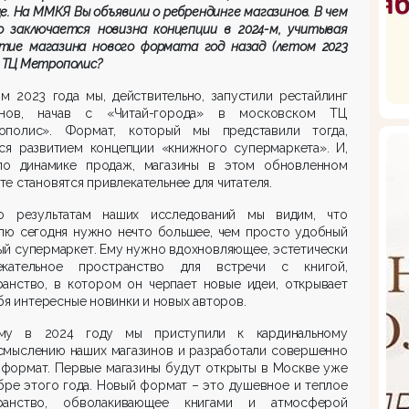
е. На ММКЯ Вы объявили о ребрендинге магазинов
.
В чем
о заключается новизна концепции в 2024-м, учитывая
тие магазина нового формата год назад (летом 2023
в ТЦ Метрополис?
м 2023 года мы, действительно, запустили рестайлинг
инов, начав с «Читай-города» в московском ТЦ
ополис». Формат, который мы представили тогда,
тся развитием концепции «книжного супермаркета». И,
по динамике продаж, магазины в этом обновленном
е становятся привлекательнее для читателя.
о результатам наших исследований мы видим, что
елю сегодня нужно нечто большее, чем просто удобный
й супермаркет. Ему нужно вдохновляющее, эстетически
екательное пространство для встречи с книгой,
ранство, в котором он черпает новые идеи, открывает
бя интересные новинки и новых авторов.
му в 2024 году мы приступили к кардинальному
смыслению наших магазинов и разработали совершенно
 формат. Первые магазины будут открыты в Москве уже
бре этого года. Новый формат – это душевное и теплое
ранство, обволакивающее книгами и атмосферой