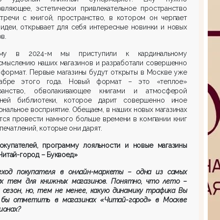
овляющее, эстетически привлекательное пространство
стречи с книгой, пространство, в котором он черпает
идеи, открывает для себя интересные новинки и новых
в.
ому в 2024-м мы приступили к кардинальному
смыслению наших магазинов и разработали совершенно
 формат. Первые магазины будут открыты в Москве уже
абре этого года. Новый формат – это «теплое»
ранство, обволакивающее книгами и атмосферой
ней библиотеки, которое дарит совершенно иное
нальное восприятие. Обещаем, в наших новых магазинах
тся провести намного больше времени в компании книг
впечатлений, которые они дарят.
окупателей
,
программу лояльности и новые магазины
Читай-город – Буквоед»
еход покупателя в онлайн-маркеты – одна из самых
ых тем для книжных магазинов. Понятно, что лето –
 сезон, но, тем не менее, какую динамику трафика
Вы
 бы отметить в магазинах «Читай-город» в Москве
гионах?