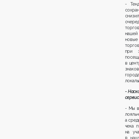
- Тен
сохра
снизил
очере
торго
нашей 
новые
торго
при 
посещ
в цент
знако
город
локаль
-
Наск
сервис
- Мы 
лояльн
а сред
чека 
на уч
в наш