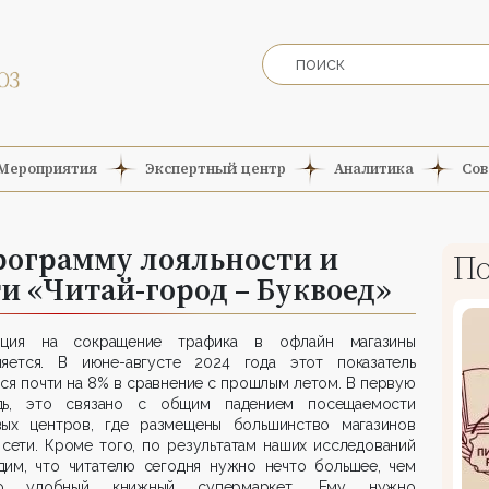
Мероприятия
Экспертный центр
Аналитика
Сов
рограмму лояльности и
По
и «Читай-город – Буквоед»
нция на сокращение трафика в офлайн магазины
няется. В июне-августе 2024 года этот показатель
ся почти на 8% в сравнение с прошлым летом. В первую
дь, это связано с общим падением посещаемости
вых центров, где размещены большинство магазинов
сети. Кроме того, по результатам наших исследований
дим, что читателю сегодня нужно нечто большее, чем
то удобный книжный супермаркет. Ему нужно