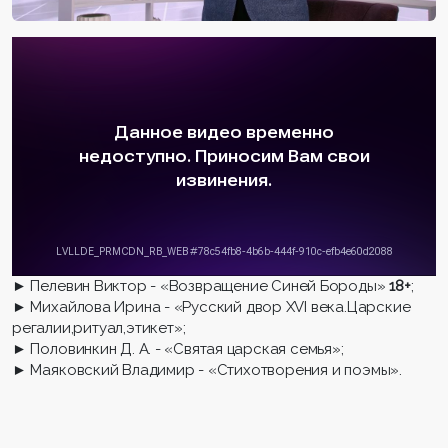
► Пелевин Виктор - «Возвращение Синей Бороды»
18+
;
► Михайлова Ирина - «Русский двор XVI века.Царские
регалии,ритуал,этикет»;
► Половинкин Д. А. - «Святая царская семья»;
► Маяковский Владимир - «Стихотворения и поэмы».