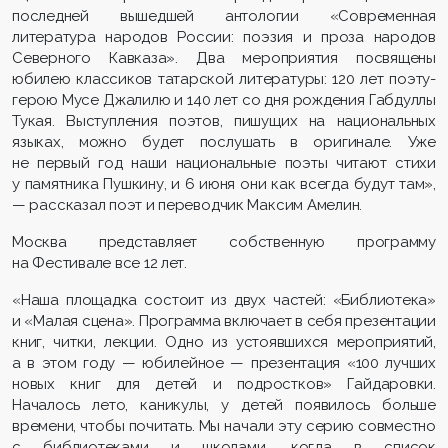
последней вышедшей антологии «Современная
литература народов России: поэзия и проза народов
Северного Кавказа». Два мероприятия посвящены
юбилею классиков татарской литературы: 120 лет поэту-
герою Мусе Джалилю и 140 лет со дня рождения Габдуллы
Тукая. Выступления поэтов, пишущих на национальных
языках, можно будет послушать в оригинале. Уже
не первый год наши национальные поэты читают стихи
у памятника Пушкину, и 6 июня они как всегда будут там»,
— рассказал поэт и переводчик Максим Амелин.
Москва представляет собственную программу
на Фестивале все 12 лет.
«Наша площадка состоит из двух частей: «Библиотека»
и «Малая сцена». Программа включает в себя презентации
книг, читки, лекции. Одно из устоявшихся мероприятий,
а в этом году — юбилейное — презентация «100 лучших
новых книг для детей и подростков» Гайдаровки.
Началось лето, каникулы, у детей появилось больше
времени, чтобы почитать. Мы начали эту серию совместно
с библиотеками и школами, когда в список