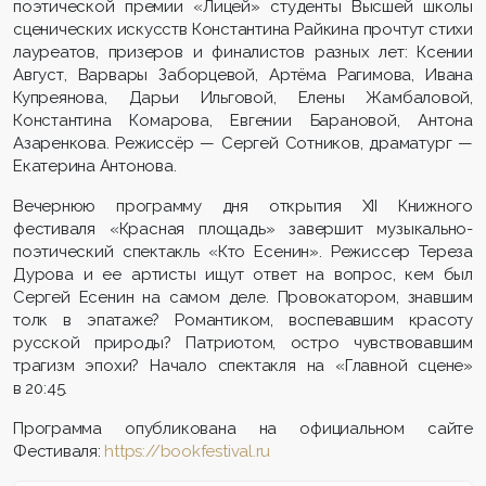
поэтической премии «Лицей» студенты Высшей школы
сценических искусств Константина Райкина прочтут стихи
лауреатов, призеров и финалистов разных лет: Ксении
Август, Варвары Заборцевой, Артёма Рагимова, Ивана
Купреянова, Дарьи Ильговой, Елены Жамбаловой,
Константина Комарова, Евгении Барановой, Антона
Азаренкова. Режиссёр — Сергей Сотников, драматург —
Екатерина Антонова.
Вечернюю программу дня открытия ХII Книжного
фестиваля «Красная площадь» завершит музыкально-
поэтический спектакль «Кто Есенин». Режиссер Тереза
Дурова и ее артисты ищут ответ на вопрос, кем был
Сергей Есенин на самом деле. Провокатором, знавшим
толк в эпатаже? Романтиком, воспевавшим красоту
русской природы? Патриотом, остро чувствовавшим
трагизм эпохи? Начало спектакля на «Главной сцене»
в 20:45.
Программа опубликована на официальном сайте
Фестиваля:
https://bookfestival.ru