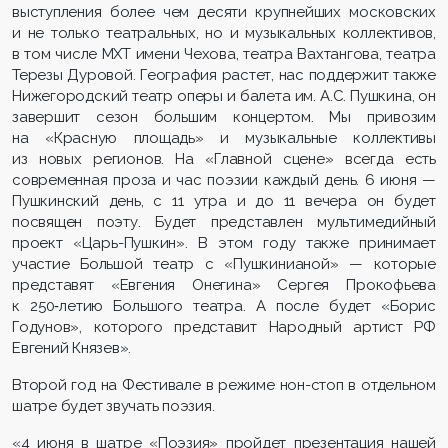
выступления более чем десяти крупнейших московских
и не только театральных, но и музыкальных коллективов,
в том числе МХТ имени Чехова, театра Вахтангова, театра
Терезы Дуровой. География растет, нас поддержит также
Нижегородский театр оперы и балета им. А.С. Пушкина, он
завершит сезон большим концертом. Мы привозим
на «Красную площадь» и музыкальные коллективы
из новых регионов. На «Главной сцене» всегда есть
современная проза и час поэзии каждый день. 6 июня —
Пушкинский день, с 11 утра и до 11 вечера он будет
посвящен поэту. Будет представлен мультимедийный
проект «Царь-Пушкин». В этом году также принимает
участие Большой театр с «Пушкинианой» — которые
представят «Евгения Онегина» Сергея Прокофьева
к 250‑летию Большого театра. А после будет «Борис
Годунов», которого представит Народный артист РФ
Евгений Князев».
Второй год на Фестивале в режиме нон-стоп в отдельном
шатре будет звучать поэзия.
«4 июня в шатре «Поэзия» пройдет презентация нашей