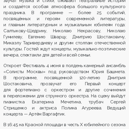
звучат музыка и стихи, оживают театральные истории
и создаётся особая атмосфера большого культурного
праздника. В программе — более 25 событий,
посвящённых и героям современной литературы,
и главным литературным и музыкальным юбилеям года:
Салтыкову-Щедрину, Николаю Некрасову, Николаю
Гумилеву, Евгению Шварцу, Дмитрию Шостаковичу,
Микаэлу Таривердиеву и другим столпам отечественной
культуры. Гостей ждут концерты, музыкально-поэтические
вечера, спектакли для детей и всей семьи.
Откроет Фестиваль 4 июня в полдень камерный ансамбль
«Солисты Москвы» под руководством Юрия Башмета.
В программе, посвященной 120-летию Дмитрия
Шостаковича, прозвучат его Первый концерт
для фортепиано с оркестром и другие сочинения
в переложении для струнного оркестра. На сцену выйдут
пианистка Екатерина Мечетина, трубач Сергей
Стрищенко и актриса Полина Агуреева. Ведущий
концерта — Артём Варгафтик.
В 16:45 на Красной площади в честь X юбилейного сезона