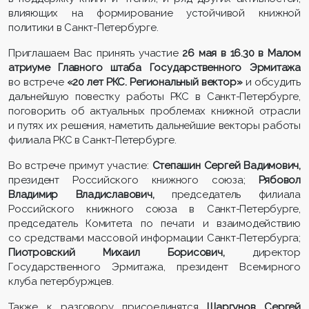
влияющих на формирование устойчивой книжной
политики в Санкт-Петербурге.
Приглашаем Вас принять участие
26 мая в 16.30 в Малом
атриуме Главного штаба Государственного Эрмитажа
во встрече
«20 лет РКС. Региональный вектор»
и обсудить
дальнейшую повестку работы РКС в Санкт-Петербурге,
поговорить об актуальных проблемах книжной отрасли
и путях их решения, наметить дальнейшие векторы работы
филиала РКС в Санкт-Петербурге.
Во встрече примут участие:
Степашин Сергей Вадимович,
президент Российского книжного союза;
Рябовол
Владимир Владиславович,
председатель филиала
Российского книжного союза в Санкт-Петербурге,
председатель Комитета по печати и взаимодействию
со средствами массовой информации Санкт-Петербурга;
Пиотровский Михаил Борисович,
директор
Государственного Эрмитажа, президент Всемирного
клуба петербуржцев.
Также к разговору присоединятся
Шаргунов Сергей