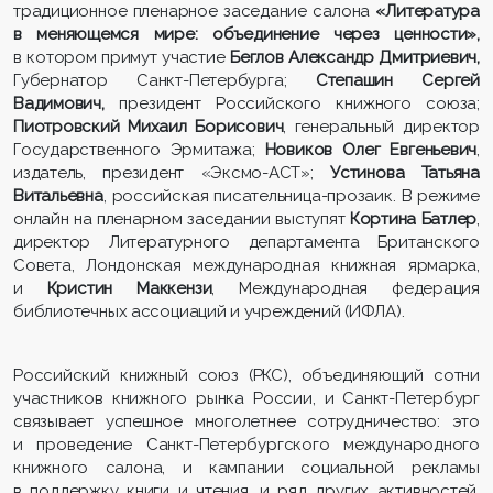
традиционное пленарное заседание салона
«Литература
в меняющемся мире: объединение через ценности»,
в котором примут участие
Беглов Александр Дмитриевич,
Губернатор Санкт-Петербурга;
Степашин Сергей
Вадимович,
президент Российского книжного союза;
Пиотровский Михаил Борисович
, генеральный директор
Государственного Эрмитажа;
Новиков Олег Евгеньевич
,
издатель, президент «Эксмо-АСТ»;
Устинова Татьяна
Витальевна
, российская писательница-прозаик. В режиме
онлайн на пленарном заседании выступят
Кортина Батлер
,
директор Литературного департамента Британского
Совета, Лондонская международная книжная ярмарка,
и
Кристин Маккензи
, Международная федерация
библиотечных ассоциаций и учреждений (ИФЛА).
Российский книжный союз (РКС), объединяющий сотни
участников книжного рынка России, и Санкт-Петербург
связывает успешное многолетнее сотрудничество: это
и проведение Санкт-Петербургского международного
книжного салона, и кампании социальной рекламы
в поддержку книги и чтения, и ряд других активностей,