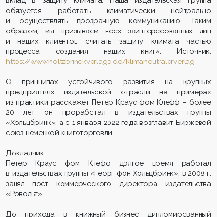
вклад в защиту климата. Наша издательская группа
обязуется работать климатически нейтрально
и осуществлять прозрачную коммуникацию. Таким
образом, мы призываем всех заинтересованных лиц
и наших клиентов считать защиту климата частью
процесса создания наших книг». Источник:
https://www.holtzbrinckverlage.de/klimaneutralerverlag
О принципах устойчивого развития на крупных
предприятиях издательской отрасли на примерах
из практики расскажет Петер Краус фом Клефф – более
20 лет он проработал в издательствах группы
«Хольцбринк», а с 1 января 2022 года возглавит Биржевой
союз немецкой книготорговли.
Докладчик:
Петер Краус фом Клефф долгое время работал
в издательствах группы «Георг фон Хольцбринк», в 2008 г.
занял пост коммерческого директора издательства
«Ровольт».
До прихода в книжный бизнес дипломированный