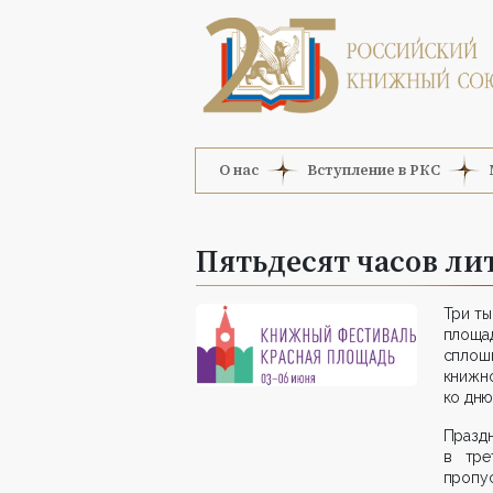
О нас
Вступление в РКС
Пятьдесят часов ли
Три ты
площад
сплош
книжн
ко дню
Празд
в тре
пропус