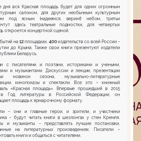
е дня вся Красная площадь будет для одних огромным
атурным салоном, для других необычным культурным
ом под ясным (надеемся, верим!) небом, третьи
очтут здесь театральные подмостки, для четвертых
ь откроется концертной сценой.
бытий на
12
площадках.
400
издательств со всей России
–
утии до Крыма. Также свои книги презентуют издатели
публики Беларусь.
чи с писателями и поэтами, историками и учеными,
тами и музыкантами. Дискуссии и лекции, презентации
ых новинок сезона, музыкально-литературные
зиции, кинопоказы и спектакли. Все это
книжный
–
валь «Красная площадь». Впервые прошедший в 2015
 в Год литературы в Российской Федерации, он
щает площадь к ярмарочному формату.
ели
они и главные герои, и зрители, и участники
–
ника
будут читать книги в шезлонгах у стен Кремля.
–
ты и музыканты
представлять лучшие постановки,
–
анные на литературных произведениях. Писатели
–
товать книги и общаться с читателями.