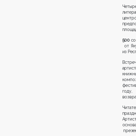
Четыр
литер
центр
предп
площад
500
со
от Як
из Рес
Встре
артис
книжн
компо
фести
году,
возвра
Читат
празд
Артис
основ
презен