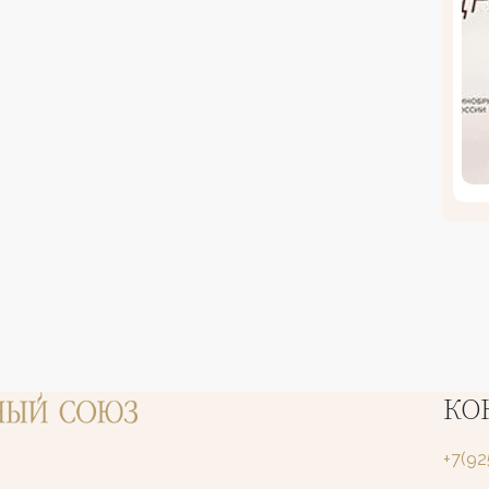
КО
+7(9