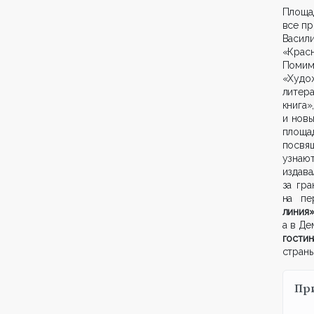
Площа
все п
Васили
«Крас
Поми
«Худо
литер
книга
и нов
площа
посвя
узнают
издав
за гр
на пе
линия
а в Де
гостин
страны
Пр