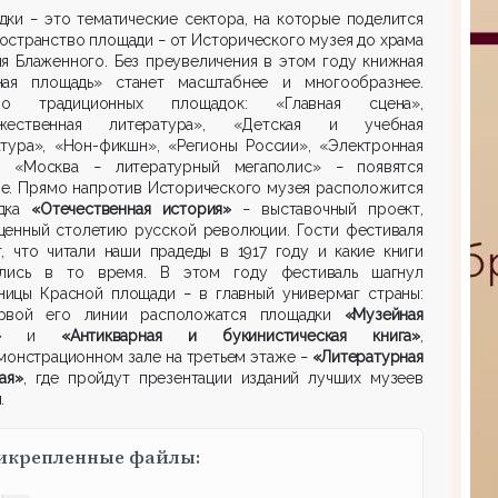
дки
это тематические сектора, на которые поделится
–
ространство площади
от Исторического музея до храма
–
я Блаженного. Без преувеличения в этом году книжная
ная площадь» станет масштабнее и многообразнее.
мо традиционных площадок: «Главная сцена»,
жественная литература», «Детская и учебная
атура», «Нон-фикшн», «Регионы России», «Электронная
», «Москва
литературный мегаполис»
появятся
–
–
ые. Прямо напротив Исторического музея расположится
дка
«Отечественная история»
выставочный проект,
–
щенный столетию русской революции. Гости фестиваля
, что читали наши прадеды в 1917 году и какие книги
ались в то время. В этом году фестиваль шагнул
аницы Красной площади
в главный универмаг страны:
–
рвой его линии расположатся площадки
«Музейная
»
и
«Антикварная и букинистическая книга»
,
монстрационном зале на третьем этаже
«Литературная
–
ая»
, где пройдут презентации изданий лучших музеев
.
икрепленные файлы: