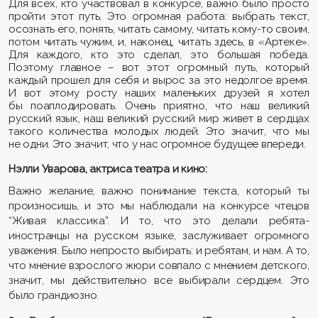
Для всех, кто участвовал в конкурсе, важно было просто
пройти этот путь. Это огромная работа: выбрать текст,
осознать его, понять, читать самому, читать кому-то своим,
потом читать чужим, и, наконец, читать здесь, в «Артеке».
Для каждого, кто это сделал, это большая победа.
Поэтому главное – вот этот огромный путь, который
каждый прошел для себя и вырос за это недолгое время.
И вот этому росту наших маленьких друзей я хотел
бы поаплодировать. Очень приятно, что наш великий
русский язык, наш великий русский мир живет в сердцах
такого количества молодых людей. Это значит, что мы
не одни. Это значит, что у нас огромное будущее впереди.
Нэлли Уварова, актриса театра и кино:
Важно желание, важно понимание текста, который ты
произносишь, и это мы наблюдали на конкурсе чтецов
“Живая классика”. И то, что это делали ребята-
иностранцы на русском языке, заслуживает огромного
уважения. Было непросто выбирать: и ребятам, и нам. А то,
что мнение взрослого жюри совпало с мнением детского,
значит, мы действительно все выбирали сердцем. Это
было грандиозно.