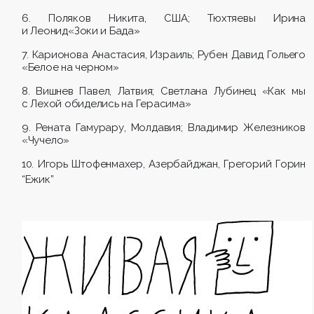
6. Поляков Никита, США; Тюхтяевы Ирина
и Леонид«Зоки и Бада»
7. Карионова Анастасия, Израиль; Рубен Давид Гольего
«Белое на черном»
8. Вишнев Павел, Латвия; Светлана Лубинец «Как мы
с Лехой обиделись на Герасима»
9. Рената Гамурару, Молдавия; Владимир Железников
«Чучело»
10. Игорь Штофенмахер, Азербайджан, Грегорий Горин
“Ежик”