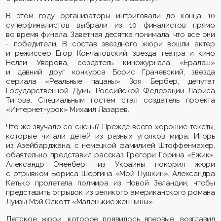
В этом году организаторы интриговали до конца: 10
суперфиналистов выбрали из 10 финалистов прямо
во время финала. Заветная десятка понимала, что все они
- победители. В состав звездного жюри вошли актер
и режиссер Егор Кончаловский, звезда театра и кино
Нелли Уварова, создатель киножурнала «Ералаш»
и давний друг конкурса Борис Грачевский, звезда
сериала «Реальные пацаны» Зоя Бербер, депутат
Государственной Думы Российской Федерации Лариса
Титова. Специальным гостем стал создатель проекта
«Интернет-урок» Михаил Лазарев.
Что же звучало со сцены? Прежде всего хорошие тексты,
которые читали детей из разных уголков мира. Игорь
из Азейбарджана, с немецкой фамилией Штоффенмахер,
обаятельно представил рассказ Грегори Горина «Ежик».
Александр Эненберг из Украины покорил жюри
с отрывком Бориса Шергина «Мой Пушкин». Александра
Кетько пролетела полмира из Новой Зеландии, чтобы
представить отрывок из великого американского романа
Луизы Мэй Олкотт «Маленькие женщины».
Детское жюри, которое появилось впервые, возглавил