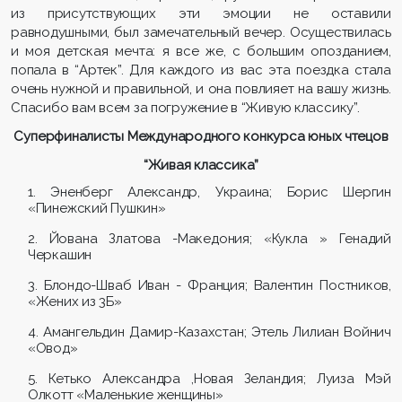
из присутствующих эти эмоции не оставили
равнодушными, был замечательный вечер. Осуществилась
и моя детская мечта: я все же, с большим опозданием,
попала в “Артек”. Для каждого из вас эта поездка стала
очень нужной и правильной, и она повлияет на вашу жизнь.
Спасибо вам всем за погружение в “Живую классику”.
Суперфиналисты Международного конкурса юных чтецов
“Живая классика”
1. Эненберг Александр, Украина; Борис Шергин
«Пинежский Пушкин»
2. Йована Златова -Македония; «Кукла » Генадий
Черкашин
3. Блондо-Шваб Иван - Франция; Валентин Постников,
«Жених из 3Б»
4. Амангельдин Дамир-Казахстан; Этель Лилиан Войнич
«Овод»
5. Кетько Александра ,Новая Зеландия; Луиза Мэй
Олкотт «Маленькие женщины»