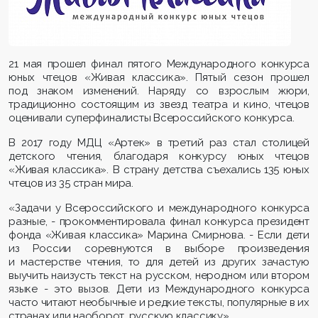
21 мая прошел финал пятого Международного конкурса
юных чтецов «Живая классика». Пятый сезон прошел
под знаком изменений. Наряду со взрослым жюри,
традиционно состоящим из звезд театра и кино, чтецов
оценивали суперфиналисты Всероссийского конкурса.
В 2017 году МДЦ «Артек» в третий раз стал столицей
детского чтения, благодаря конкурсу юных чтецов
«Живая классика». В страну детства съехались 135 юных
чтецов из 35 стран мира.
«Задачи у Всероссийского и международного конкурса
разные, - прокомментировала финал конкурса президент
фонда «Живая классика» Марина Смирнова. - Если дети
из России соревнуются в выборе произведения
и мастерстве чтения, то для детей из других зачастую
выучить наизусть текст на русском, неродном или втором
языке - это вызов. Дети из Международного конкурса
часто читают необычные и редкие тексты, популярные в их
странах или наоборот, русскую классику».