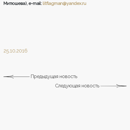
Митюшева),
e
-
mail
:
litflagman@yandex.ru
25.10.2016
Предыдущая новость
Следующая новость