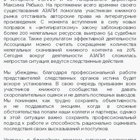
Максима Рябыко. На протяжении всего времени своего
существования АЗАПИ помогала участникам книжного
рынка отстаивать авторские права на литературные
произведения. С момента вступления в силу новых
поправок к «антипиратскому» закону заблокировано
более 200 нелегальных ресурсов, выиграно 54 судебных
процесса. Также результатом эффективной деятельности
Ассоциации можно считать сокращение количества
нелегальных скачиваний книжного контента на 20%.
Сегодня вокруг деятельности АЗАПИ сложилась
непростая ситуация, ведутся следственные действия.
Мы убеждены, благодаря профессиональной работе
представителей следственных органов истина будет
вскоре установлена. В свою очередь призываем всех
участников книжного сообщества не давать
скоропалительных оценок и не делать поспешных выводов.
Мы понимаем, как трудно сохранять объективность
и не поддаваться эмоциям, когда в сложные
обстоятельства попали наши коллеги и партнеры, однако
в этой ситуации важно сохранять профессиональный
подход к работе и способность рационально оценивать
последствия своих высказываний и поступков.
Уверены, в ближайшем времени ситуация разрешится