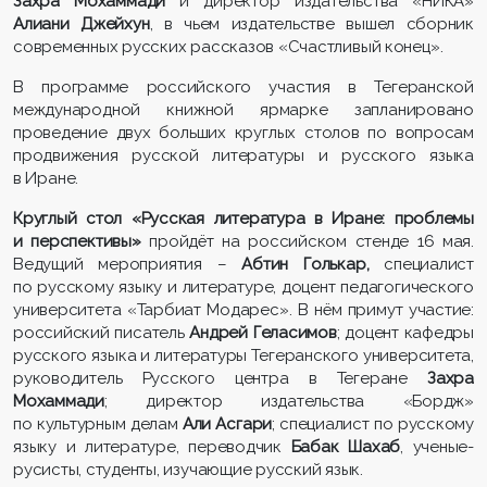
Захр
а
Мохаммади
и директор издательства «НИКА»
Алиани Джейхун
, в чьем издательстве вышел сборник
современных русских рассказов «Счастливый конец».
В программе российского участия в Тегеранской
международной книжной ярмарке запланировано
проведение двух больших круглых столов по вопросам
продвижения русской литературы и русского языка
в Иране.
Круглый стол «Русская литература в Иране: проблемы
и перспективы»
пройдёт на российском стенде 16 мая.
Ведущий мероприятия –
Абтин Голькар
,
специалист
по русскому языку и литературе, доцент педагогического
университета «Тарбиат Модарес». В нём примут участие:
российский писатель
Андрей Геласимов
; доцент кафедры
русского языка и литературы Тегеранского университета,
руководитель Русского центра в Тегеране
Захра
Мохаммади
; директор издательства «Бордж»
по культурным делам
Али
Асгари
; специалист по русскому
языку и литературе, переводчик
Бабак Шахаб
, ученые-
русисты, студенты, изучающие русский язык.