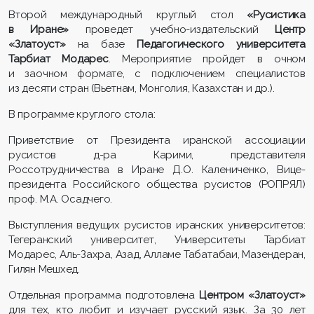
Второй международный круглый стол
«Русистика
в Иране»
проведет учебно-издательский
Центр
«Златоуст»
на базе
Педагогического университета
Тарбиат Модарес
. Мероприятие пройдет в очном
и заочном формате, с подключением специалистов
из десяти стран (Вьетнам, Монголия, Казахстан и др.).
В программе круглого стола:
Приветствие от Президента иранской ассоциации
русистов д-ра Карими, представителя
Россотрудничества в Иране Д.О. Калениченко, Вице-
президента Российского общества русистов (РОПРЯЛ)
проф. М.А. Осадчего.
Выступления ведущих русистов иранских университетов:
Тегеранский университет, Университеты Тарбиат
Модарес, Аль-Захра, Азад, Алламе Табатабаи, Мазендеран,
Гилян Мешхед.
Отдельная программа подготовлена
Центром «Златоуст»
для тех, кто любит и изучает русский язык. За 30 лет