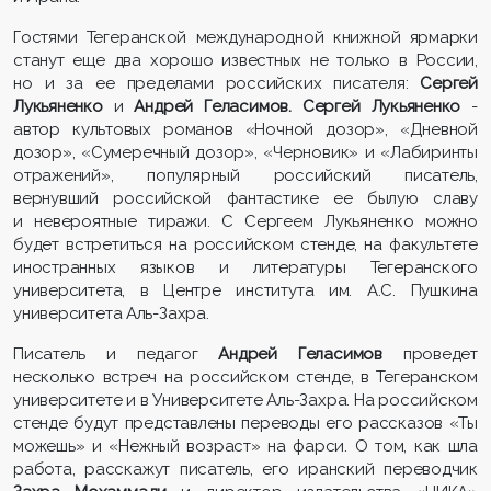
Гостями Тегеранской международной книжной ярмарки
станут еще два хорошо известных не только в России,
но и за ее пределами российских писателя:
Сергей
Лукьяненко
и
Андрей Геласимов.
Сергей
Лукьяненко
-
автор культовых романов «Ночной дозор», «Дневной
дозор», «Сумеречный дозор», «Черновик» и «Лабиринты
отражений», популярный российский писатель,
вернувший российской фантастике ее былую славу
и невероятные тиражи. С Сергеем Лукьяненко можно
будет встретиться на российском стенде, на факультете
иностранных языков и литературы Тегеранского
университета, в Центре института им. А.С. Пушкина
университета Аль-Захра.
Писатель и педагог
Андрей Геласимов
проведет
несколько встреч на российском стенде, в Тегеранском
университете и в Университете Аль-Захра. На российском
стенде будут представлены переводы его рассказов «Ты
можешь» и «Нежный возраст» на фарси. О том, как шла
работа, расскажут писатель, его иранский переводчик