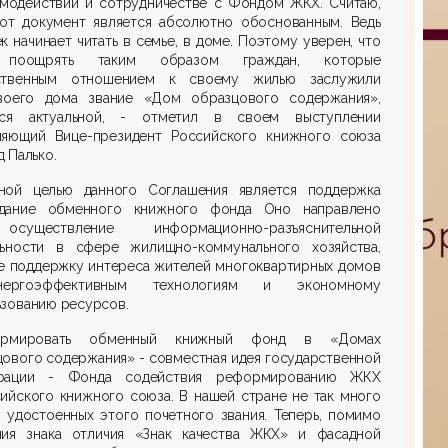
имодействии и сотрудничестве с Фондом ЖКХ. Считаю,
тот документ является абсолютно обоснованным. Ведь
к начинает читать в семье, в доме. Поэтому уверен, что
 поощрять таким образом граждан, которые
ственным отношением к своему жилью заслужили
воего дома звание «Дом образцового содержания»,
тся актуальной, - отметил в своем выступлении
ляющий Вице-президент Российского книжного союза
 Палько.
ной целью данного Соглашения является поддержка
дание обменного книжного фонда Оно направлено
существление информационно-разъяснительной
льности в сфере жилищно-коммунального хозяйства,
же поддержку интереса жителей многоквартирных домов
ергоэффективным технологиям и экономному
ьзованию ресурсов.
рмировать обменный книжный фонд в «Домах
ового содержания» - совместная идея государственной
рации - Фонда содействия реформированию ЖКХ
ийского книжного союза. В нашей стране не так много
 удостоенных этого почетного звания. Теперь, помимо
ния знака отличия «Знак качества ЖКХ» и фасадной