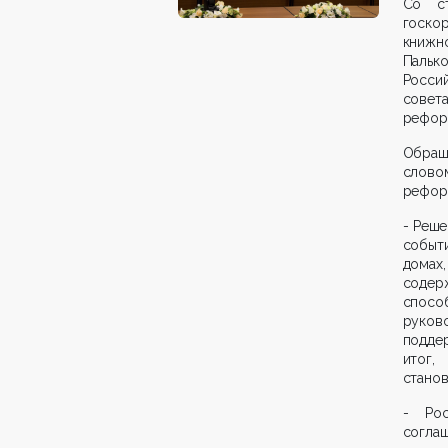
Со с
госко
книжн
Пальк
Росси
совет
рефор
Обращ
слов
рефор
- Реше
событ
домах
соде
спосо
руков
подде
итог,
станов
- Ро
согла