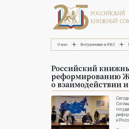
О нас
Вступление в РКС
Российский книжны
реформированию Ж
о взаимодействии и
Сегод
Согла
госуд
рефо
и Рос