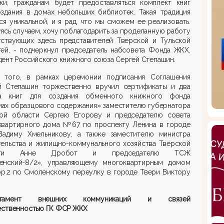
чки, гражданам будет предоставляться комплект книг
оздания в домах небольших библиотек. Такая традиция
ся уникальной, и я рад, что мы сможем ее реализовать.
ясь случаем, хочу поблагодарить за проделанную работу
тствующих здесь представителей Тверской и Тульской
тей, - подчеркнул председатель набсовета Фонда ЖКХ,
ент Российского книжного союза Сергей Степашин.
 того, в рамках церемонии подписания Соглашения
й Степашин торжественно вручил сертификаты и два
а книг для создания обменного книжного фонда
мах образцового содержания» заместителю губернатора
кой области Сергею Егорову и председателю совета
квартирного дома №67 по проспекту Ленина в городе
Вадиму Хмельникову, а также заместителю министра
тельства и жилищно-коммунального хозяйства Тверской
сти Анне Дробот и председателю ТСЖ
енский-8/2», управляющему многоквартирным домом
р.2 по Смоленскому переулку в городе Твери Виктору
.
ртамент внешних коммуникаций и связей
ественностью ГК ФСР ЖКХ