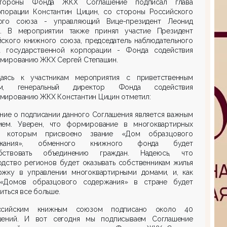
тороны Фонда ЖКХ Соглашение подписал глава
рпорации Константин Цицин, со стороны Российского
ого союза - управляющий Вице-президент Леонид
о. В мероприятии также принял участие Президент
йского книжного союза, председатель наблюдательного
а государственной корпорации - Фонда содействия
мированию ЖКХ Сергей Степашин.
аясь к участникам мероприятия с приветственным
ом, генеральный директор Фонда содействия
мированию ЖКХ Константин Цицин отметил:
ние о подписании данного Соглашения является важным
ием. Уверен, что формирование в многоквартирных
, которым присвоено звание «Дом образцового
ржания», обменного книжного фонда будет
бствовать объединению граждан. Надеюсь, что
одство регионов будет оказывать собственникам жилья
ржку в управлении многоквартирными домами, и, как
 «Домов образцового содержания» в стране будет
иться все больше.
ссийским книжным союзом подписано около 40
шений. И вот сегодня мы подписываем Соглашение