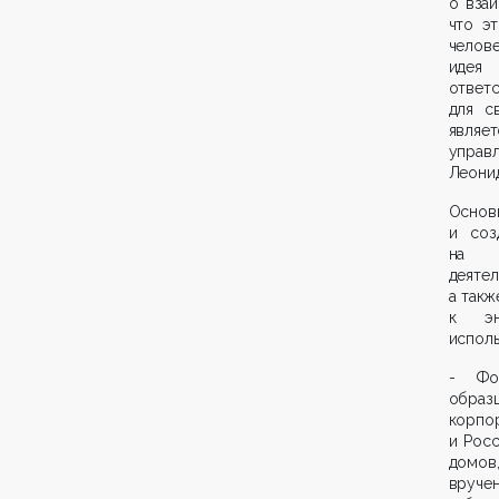
о вза
что э
челове
идея
ответ
для с
являе
управ
Леонид
Основ
и соз
на о
деяте
а так
к эн
испол
- Фо
образц
корпо
и Росс
домов,
вруче