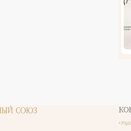
КО
+7(9