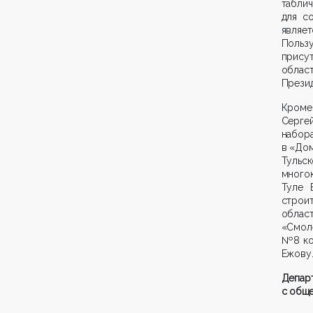
табли
для с
являет
Пользу
прису
облас
Презид
Кроме
Серге
набор
в «До
Тульс
много
Туле 
строи
обла
«Смол
№8 ко
Ежову
Депа
с общ