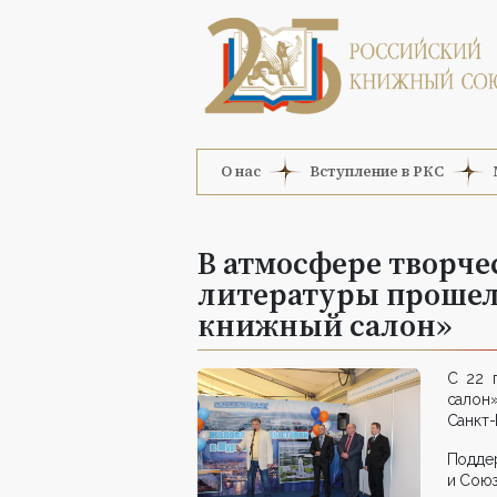
О нас
Вступление в РКС
В атмосфере творче
литературы прошел
книжный салон»
С 22 
салон»
Санкт-
Подде
и Союз