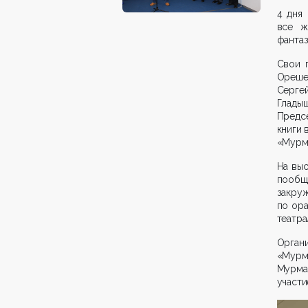
4 дня
все ж
фантаз
Свои 
Орешет
Серг
Глады
Предс
книги 
«Мурм
На выс
пообщ
закруж
по ора
театра
Орга
«Мурм
Мурма
участ