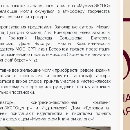
 на площадке выставочного павильона «МурманЭКСПО»
елающие могли окунуться в атмосферу творчества,
ии, поэзии и литературы.
произведения представили Заполярные авторы: Михаил
а, Дмитрий Коржов, Илья Виноградов, Елена Захарова,
ей Гронский, Надежда Большакова, Екатерина
шевская, Дарья Высоцкая, Наталья Казютина-Басова.
едатель МОО СРП Иван Бессонов провел презентации
воспоминаний о писателе Николае Скромном и альманаха
анский берег» №21.
тавке все желающие могли приобрести редкие издания,
аться с писателями и получить автограф автора,
иться в вихре стихов, принять участие в мастер-классах
торскому мастерству или рукоделию, стать участником
льной постановки.
низаторы, конгресно-выставочная компания
анЭКСПОцентр» и Издательский Дом «Дроздов-на-
не» приглашают издательства и писателей принять
ие в следующем «Мурманском Книжном салоне»!