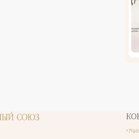
КО
+7(9