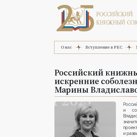
О нас
Вступление в РКС
Российский книжны
искренние соболез
Марины Владиславо
Росси
и со
Влади
значи
проек
и разв