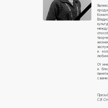
Являя
проду
Комит
Владис
культ
междун
спосо
творч
жизне
заслу
и кол
любим
От им
и бли
памят
с вами
Презид
С.В. 