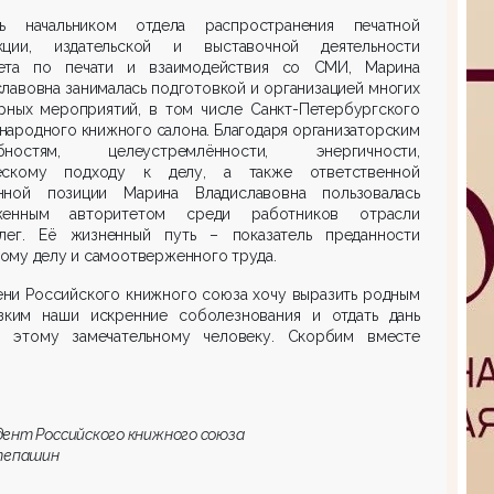
сь начальником отдела распространения печатной
кции, издательской и выставочной деятельности
ета по печати и взаимодействия со СМИ, Марина
лавовна занималась подготовкой и организацией многих
урных мероприятий, в том числе Санкт-Петербургского
ародного книжного салона. Благодаря организаторским
бностям, целеустремлённости, энергичности,
ескому подходу к делу, а также ответственной
нной позиции Марина Владиславовна пользовалась
женным авторитетом среди работников отрасли
лег. Её жизненный путь – показатель преданности
ому делу и самоотверженного труда.
ени Российского книжного союза хочу выразить родным
зким наши искренние соболезнования и отдать дань
и этому замечательному человеку. Скорбим вместе
.
ент Российского книжного союза
Степашин