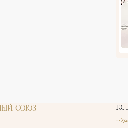
КО
+7(9