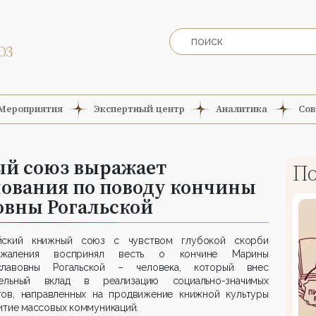
Мероприятия
Экспертный центр
Аналитика
Сов
й союз выражает
По
нования по поводу кончины
вны Рогальской
йский книжный союз с чувством глубокой скорби
жаления воспринял весть о кончине Марины
славовны Рогальской – человека, который внес
тельный вклад в реализацию социально-значимых
тов, направленных на продвижение книжной культуры
итие массовых коммуникаций.