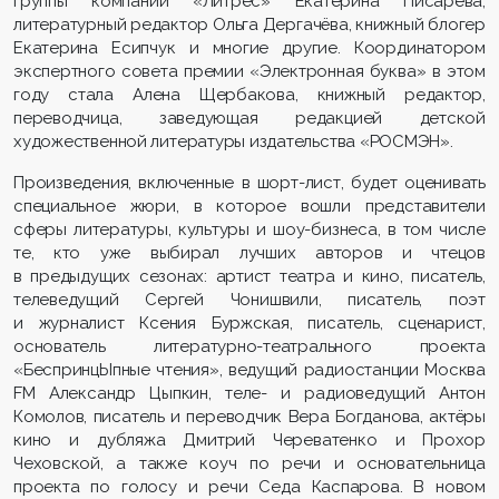
группы компаний «Литрес» Екатерина Писарева,
литературный редактор Ольга Дергачёва, книжный блогер
Екатерина Есипчук и многие другие. Координатором
экспертного совета премии «Электронная буква» в этом
году стала Алена Щербакова, книжный редактор,
переводчица, заведующая редакцией детской
художественной литературы издательства «РОСМЭН».
Произведения, включенные в шорт-лист, будет оценивать
специальное жюри, в которое вошли представители
сферы литературы, культуры и шоу-бизнеса, в том числе
те, кто уже выбирал лучших авторов и чтецов
в предыдущих сезонах: артист театра и кино, писатель,
телеведущий Сергей Чонишвили, писатель, поэт
и журналист Ксения Буржская, писатель, сценарист,
основатель литературно-театрального проекта
«БеспринцЫпные чтения», ведущий радиостанции Москва
FM Александр Цыпкин, теле- и радиоведущий Антон
Комолов, писатель и переводчик Вера Богданова, актёры
кино и дубляжа Дмитрий Череватенко и Прохор
Чеховской, а также коуч по речи и основательница
проекта по голосу и речи Седа Каспарова. В новом