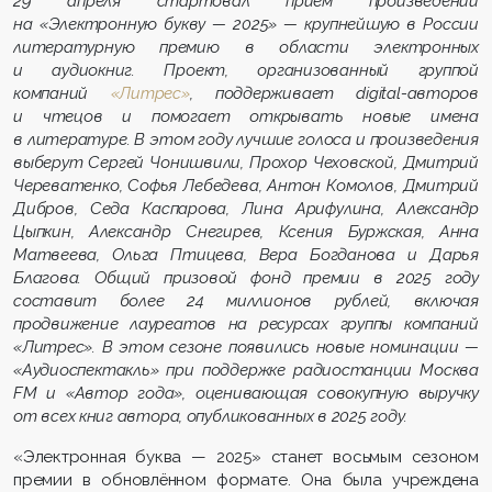
29 апреля стартовал приём произведений
на «Электронную букву — 2025» — крупнейшую в России
литературную премию в области электронных
и аудиокниг. Проект, организованный группой
компаний
«Лит
р
ес»
, поддерживает digital-авторов
и чтецов и помогает открывать новые имена
в литературе. В этом году лучшие голоса и произведения
выберут Сергей Чонишвили
, Прохор Чеховской, Дмитрий
Череватенко, Софья Лебедева, Антон Комолов, Дмитрий
Дибров, Седа Каспарова, Лина Арифулина, Александр
Цыпкин, Александр Снегирев, Ксения Буржская, Анна
Матвеева, Ольга Птицева, Вера Богданова и Дарья
Благова. Общий призовой фонд премии в 2025 году
составит более 24 миллионов рублей, включая
продвижение лауреатов на ресурсах группы компаний
«Литрес». В этом сезоне появились новые номинации —
«Аудиоспектакль» при поддержке радиостанции Москва
FM и «Автор года», оценивающая совокупную выручку
от всех книг автора, опубликованных в 2025 году.
«Электронная буква — 2025» станет восьмым сезоном
премии в обновлённом формате. Она была учреждена