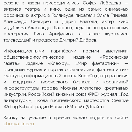
сезоне к жюри присоединились: Софья Лебедева —
актриса театра и кино, одна из самых снимаемых
российских актрис в Голливуде, писатели Ольга Птицева,
Александр Снегирев и Дарья Благова, актёр кино
и дубляжа Александр Шаронов, педагог по ораторскому
мастерству Лина Арифулина, а также журналист,
телеведущий и продюсер Дмитрий Дибров.
Информационными партнёрами премии выступили:
общественно-политическое издание «Российская
газета», издание «Клео.ру», «Мир фантастики» —
глянцевый журнал и портал о фантастике, фэнтези и гик-
культуре, информационный портал KudaGo,центр развития
и поддержки творческого бизнеса и креативной
инфраструктуры города Москвы Агентство креативных
индустрий, Российский книжный союз (РКС), журнал «Год
литературы», школа писательского мастерства Creative
Writing School, радио Москва FM, сайт 7Дней.ru.
Заявку на участие в премии можно подать на сайте:
ebukva.litres.ru
.