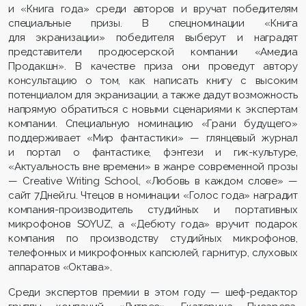
и «Книга года» среди авторов и вручат победителям
специальные призы. В спецноминации «Книга
для экранизации» победителя выберут и наградят
представители продюсерской компании «Амедиа
Продакшн». В качестве приза они проведут автору
консультацию о том, как написать книгу с высоким
потенциалом для экранизации, а также дадут возможность
напрямую обратиться с новыми сценариями к экспертам
компании. Специальную номинацию «Грани будущего»
поддерживает «Мир фантастики» — глянцевый журнал
и портал о фантастике, фэнтези и гик-культуре,
«Актуальность вне времени» в жанре современной прозы
— Creative Writing School, «Любовь в каждом слове» —
сайт 7Дней.ru. Чтецов в номинации «Голос года» наградит
компания-производитель студийных и портативных
микрофонов SOYUZ, а «Дебюту года» вручит подарок
компания по производству студийных микрофонов,
телефонных и микрофонных капсюлей, гарнитур, слуховых
аппаратов «Октава».
Среди экспертов премии в этом году — шеф-редактор