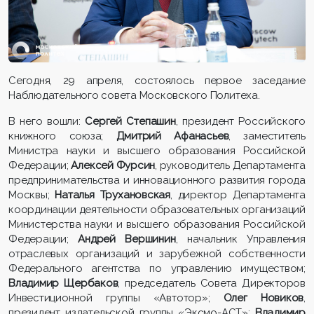
Сегодня, 29 апреля, состоялось первое заседание
Наблюдательного совета Московского Политеха.
В него вошли:
Сергей Степашин
, президент Российского
книжного союза;
Дмитрий Афанасьев
, заместитель
Министра науки и высшего образования Российской
Федерации;
Алексей Фурсин
, руководитель Департамента
предпринимательства и инновационного развития города
Москвы;
Наталья
Трухановская
, директор Департамента
координации деятельности образовательных организаций
Министерства науки и высшего образования Российской
Федерации;
Андрей Вершинин
, начальник Управления
отраслевых организаций и зарубежной собственности
Федерального агентства по управлению имуществом;
Владимир Щербаков
, председатель Совета Директоров
Инвестиционной группы «Автотор»;
Олег Новиков
,
президент издательской группы «Эксмо-АСТ»;
Владимир