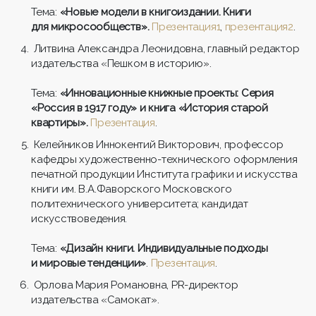
Тема:
«Новые модели в книгоиздании. Книги
для микросообществ».
Презентация1
,
презентация2
.
Литвина Александра Леонидовна, главный редактор
издательства «Пешком в историю».
Тема:
«Инновационные книжные проекты: Серия
«Россия в 1917 году» и книга «История старой
квартиры».
Презентация
.
Келейников Иннокентий Викторович, профессор
кафедры художественно-технического оформления
печатной продукции Института графики и искусства
книги им. В.А.Фаворского Московского
политехнического университета; кандидат
искусствоведения.
Тема:
«Дизайн книги. Индивидуальные подходы
и мировые тенденции»
.
Презентация
.
Орлова Мария Романовна, PR-директор
издательства «Самокат».