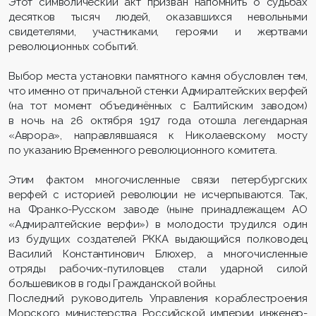
Этот символический акт призван напомнить о судьбах
десятков тысяч людей, оказавшихся невольными
свидетелями, участниками, героями и жертвами
революционных событий.
Выбор места установки памятного камня обусловлен тем,
что именно от причальной стенки Адмиралтейских верфей
(на тот момент объединённых с Балтийским заводом)
в ночь на 26 октября 1917 года отошла легендарная
«Аврора», направлявшаяся к Николаевскому мосту
по указанию Временного революционного комитета.
Этим фактом многочисленные связи петербургских
верфей с историей революции не исчерпываются. Так,
на Франко-Русском заводе (ныне принадлежащем АО
«Адмиралтейские верфи») в молодости трудился один
из будущих создателей РККА выдающийся полководец
Василий Константинович Блюхер, а многочисленные
отряды рабочих-путиловцев стали ударной силой
большевиков в годы Гражданской войны.
Последний руководитель Управления кораблестроения
Морского министерства Российской империи инженер-