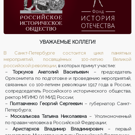
УВАЖАЕМЫЕ КОЛЛЕГИ!
В Санкт-Петербурге состоится цикл памятных
мероприятий, посвящённых 100-летию Великой
российской революции
, в которых примут участие:
–
Торкунов Анатолий Васильевич
– председатель
Оргкомитета по подготовке и проведению мероприятий,
связанных со 100-летием революции 1917 года в России,
сопредседатель Российского исторического общества,
ректор МГИМО (У) МИД России;
–
Полтавченко Георгий Сергеевич
– губернатор Санкт-
Петербурга;
–
Москалькова Татьяна Николаевна
– Уполномоченный
по правам человека в Российской Федерации;
–
Аристархов Владимир Владимирович
– первый