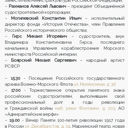
заместитель Министра культуры Российской Федерации;
–
Рахманов Алексей Львович
– президент Объединённой
судостроительной корпорации;
–
Могилевский Константин Ильич
– исполнительный
директор фонда «История Отечества», член Правления
Российского исторического общества;
–
Гирс Михаил Игоревич
– судостроитель, внук
Владимира Константиновича Гирса, последнего
начальника Управления кораблестроения Морского
министерств Российской империи;
–
Боярский Михаил Сергеевич
– народный артист
РСФСР.
–
15.30
- Посещение Российского государственного
архива Военно-Морского Флота
ул. Миллионная, д. 36
–
17.00
- Торжественное открытие памятного знака
российским судостроителям, выполнявшим свой
профессиональный долг в годы революции
и Гражданской войны
наб. реки Фонтанки, д. 203
, АО
«Адмиралтейские верфи»
–
19.00
- Вечер Памяти 100-летия революции 1917 года
в России
ул. Декабристов, д. 34
, Мариинский театр, новая