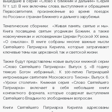
вышедшие в серии «Слово к ближним и дальним» (Серия
IV т. 1,2). В них включены слова, выступления и обращения
Первосвятителя, произнесённые во время поездок
по России и странам ближнего и дальнего зарубежья.
Тематические сборники:
«Живая память: святые и мы».
Книга посвящена святым угодникам Божиим, а также
новомученикам и исповедникам Церкви Русской XX века.
«О смыслах». В книге собраны многие важные мысли
Святейшего Патриарха Кирилла, которые затрагивают
ключевые темы как церковной, так и светской жизни.
Также будут представлены новые выпуски книжной серии
«Слово Святейшего Патриарха»: Выпуск 5. «В годину
тяжкую Богом избранный…: К 100-летию Патриаршей
интронизации святителя Московского Тихона»; Выпуск 6.
«Уроки столетия». Книжная серия «Слово Святейшего
Патриарха» включает в себя небольшие книги
компактного формата, которые содержат выступления
Святейшего Владыки по злободневным вопросам.
Книги Святейшего Патриарха Кирилла адресованы