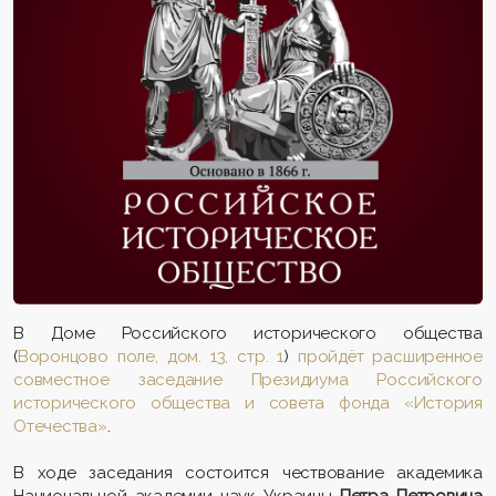
В Доме Российского исторического общества
(
Воронцово поле, дом. 13, стр. 1
)
пройдёт расширенное
совместное заседание Президиума Российского
исторического общества и совета фонда «История
Отечества»
.
В ходе заседания состоится чествование академика
Национальной академии наук Украины
Петра Петровича