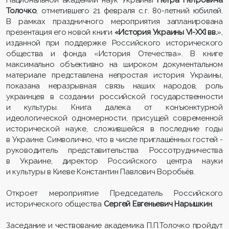
Толочко
, отметившего 21 февраля с.г. 80-летний юбилей.
В рамках праздничного мероприятия запланирована
презентация его новой книги
«История Украины VI-XXI вв.
»,
изданной при поддержке Российского исторического
общества и фонда «История Отечества». В книге
максимально объективно на широком документальном
материале представлена непростая история Украины,
показана неразрывная связь наших народов, роль
украинцев в создании российской государственности
и культуры. Книга далека от конъюнктурной
идеологической одномерности, присущей современной
исторической науке, сложившейся в последние годы
в Украине. Символично, что в числе приглашённых гостей -
руководитель представительства Россотрудничества
в Украине, директор Российского центра науки
и культуры в Киеве Константин Павлович Воробьёв.
Откроет мероприятие Председатель Российского
исторического общества
Сергей Евгеньевич Нарышкин
.
Заседание и чествование академика П.П.Толочко пройдут