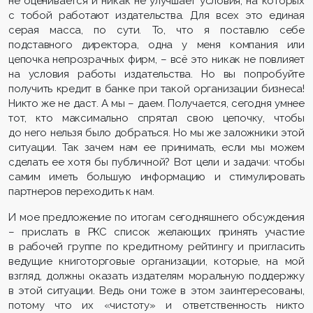
не оценивается и никак не улучшает условия, на которых
с тобой работают издательства. Для всех это единая
серая масса, по сути. То, что я поставлю себе
подставного директора, одна у меня компания или
цепочка непрозрачных фирм, – всё это никак не повлияет
на условия работы издательства. Но вы попробуйте
получить кредит в банке при такой организации бизнеса!
Никто же не даст. А мы – даем. Получается, сегодня умнее
тот, кто максимально спрятал свою цепочку, чтобы
до него нельзя было добраться. Но мы же заложники этой
ситуации. Так зачем нам ее принимать, если мы можем
сделать ее хотя бы публичной? Вот цели и задачи: чтобы
самим иметь большую информацию и стимулировать
партнеров переходить к нам.
И мое предложение по итогам сегодняшнего обсуждения
– прислать в РКС список желающих принять участие
в рабочей группе по кредитному рейтингу и пригласить
ведущие книготорговые организации, которые, на мой
взгляд, должны оказать издателям моральную поддержку
в этой ситуации. Ведь они тоже в этом заинтересованы,
потому что их «чистоту» и ответственность никто