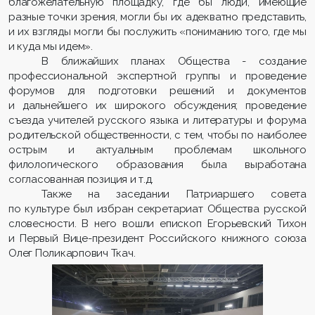
благожелательную площадку, где бы люди, имеющие
разные точки зрения, могли бы их адекватно представить,
и их взгляды могли бы послужить «пониманию того, где мы
и куда мы идем».
В ближайших планах Общества - создание
профессиональной экспертной группы и проведение
форумов для подготовки решений и документов
и дальнейшего их широкого обсуждения; проведение
съезда учителей русского языка и литературы и форума
родительской общественности, с тем, чтобы по наиболее
острым и актуальным проблемам школьного
филологического образования была выработана
согласованная позиция и т.д.
Также на заседании Патриаршего совета
по культуре был избран секретариат Общества русской
словесности. В него вошли епископ Егорьевский Тихон
и Первый Вице-президент Российского книжного союза
Олег Поликарпович Ткач.