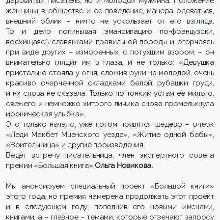
даровитый писатель, но и молодой мужчина. Положение
женщины в обществе и её поведение, манера одеваться,
внешний облик – ничто не ускользает от его взгляда.
То и дело попинывая эмансипацию по-французски,
восхищаясь славянками правильной породы и огорчаясь
при виде других – изморенных, с потухшим взором, – он
внимательно глядит им в глаза, и не только: «Девушка
пристально стояла у огня, сложив руки на молодой, очень
красиво очерченной складками белой рубашки груди,
и ни слова не сказала. Только по тонким устам её милого,
свежего и немножко хитрого личика снова промелькнула
ироническая улыбка».
Это только начало, уже потом появятся шедевр – очерк
«Леди Макбет Мценского уезда», «Житие одной бабы»,
«Воительница» и другие произведения.
Ведёт встречу писательница, член экспертного совета
премии «Большая книга»
Ольга Новикова.
Мы анонсируем специальный проект «Большой книги»
этого года, но премия намерена продолжать этот проект
и в следующем году, пополнив его новыми именами,
книгами, а – главное – темами, которые отвечают запросу