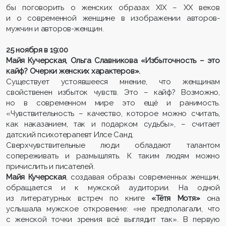
бы поговорить о женских образах XIX – XX веков
и о современной женщине в изображении авторов-
мужчин и авторов-женщин.
25 ноября в 19:00
Майя Кучерская, Ольга Славникова «Избыточность – это
кайф? Очерки женских характеров».
Существует устоявшееся мнение, что женщинам
свойственен избыток чувств. Это – кайф? Возможно,
но в современном мире это ещё и ранимость.
«Чувствительность – качество, которое можно считать,
как наказанием, так и подарком судьбы», – считает
датский психотерапевт Илсе Санд.
Сверхчувствительные люди обладают талантом
сопереживать и размышлять. К таким людям можно
причислить и писателей.
Майя Кучерская
, создавая образы современных женщин,
обращается и к мужской аудитории. На одной
из литературных встреч по книге
«Тётя Мотя»
она
услышала мужское откровение: «не предполагали, что
с женской точки зрения всё выглядит так». В первую