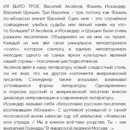
ИХ БЫЛО ТРОЕ: Василий Аксёнов, Фазиль Искандер,
Василий Шукшин. Три Василия, – три, потому как Фазиль
по-абхазски значит Василий. Одно имя – это случайное
совпадение, улыбка судьбы или лёгкий намёк на что-
то большее? И Аксёнов, и Искандер, и Шукшин были очень
разными писателями. Объединяло их не имя, но талант.
Каждый из них вёл свое уникальное, неповторимое
«соло», которое слилось в единую неповторимую
мелодию одного из самых ярких культурных явлений
нашей страны – поколение шестидесятников.
Аксёнов ввёл в нашу литературу новый сладостный стиль,
он не знал, что на другом континенте американский
писатель Сэлинджер также вскрывал, взламывал
устоявшиеся формы литературы. Одновременно
и порознь русский и американский писатели внесли
джазовую импровизации в современную литературу.
Искандер называл себя «безусловно русским писателем,
воспевавшим Абхазию». С шутливой усмешкой о своей
московской жизни написал оду об апельсине: «Апельсин,
моя отрада, / Мы в южном всё-таки родстве, Ты – как
внезапная Гренада/ В январской ледяной Москве ...».