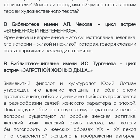
сочинителя? Может ли город или ойкумена стать главным
героем художественного текста?
В Библиотеке имени А.П. Чехова – цикл встреч
«ВРЕМЕННОЕ И НЕВРЕМЕННОЕ».
Временное и невременное – это существование человека,
его истории – живой и неживой, которая, говоря словами
поэта: «при жизни переходит в память».
В Библиотеке-читальне имени И.C. Тургенева – цикл
встреч «ЗАПРЕТНОЙ ЖИЗНЬЮ ДЫША…»
Знаменитый филолог и культуролог Юрий Лотман
утверждал, что влияние женщины на облик эпохи
противоречиво, гибко и динамично. Гибкость проявляется
в разнообразии связей женского характера с эпохой.
Пока ведутся бои за новую этику, задаются извечные
вопросы: существуют ли особые женская эстетика,
женский язык, женский стиль письма, мы хотели
бы поговорить о женских образах XIX – XX веков
и о современной женщине в изображении авторов-