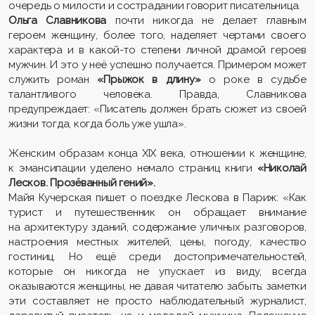
очередь о милости и сострадании говорит писательница.
Ольга Славникова
почти никогда не делает главным
героем женщину, более того, наделяет чертами своего
характера и в какой-то степени личной драмой героев
мужчин. И это у неё успешно получается. Примером может
служить роман
«Прыжок в длину»
о роке в судьбе
талантливого человека. Правда, Славникова
предупреждает: «Писатель должен брать сюжет из своей
жизни тогда, когда боль уже ушла».
Женским образам конца ХIХ века, отношении к женщине,
к эмансипации уделено немало страниц книги
«Николай
Лесков. Прозёванный гений».
Майя Кучерская пишет о поездке Лескова в Париж: «Как
турист и путешественник он обращает внимание
на архитектуру зданий, содержание уличных разговоров,
настроения местных жителей, цены, погоду, качество
гостиниц. Но ещё среди достопримечательностей,
которые он никогда не упускает из виду, всегда
оказываются женщины, не давая читателю забыть: заметки
эти составляет не просто наблюдательный журналист,