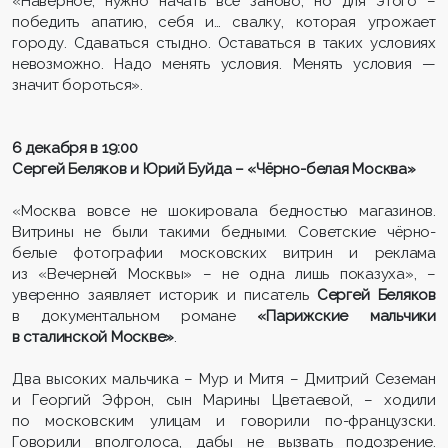
«Наверное, нужно начать всё заново, но для этого –
победить апатию, себя и… свалку, которая угрожает
городу. Сдаваться стыдно. Оставаться в таких условиях
невозможно. Надо менять условия. Менять условия —
значит бороться».
6 декабря в 19:00
Сергей Беляков и Юрий Буйда – «Чёрно-белая Москва»
«Москва вовсе не шокировала бедностью магазинов.
Витрины не были такими бедными. Советские чёрно-
белые фотографии московских витрин и реклама
из «Вечерней Москвы» – не одна лишь показуха», –
уверенно заявляет историк и писатель
Сергей Беляков
в документальном романе
«Парижские мальчики
в сталинской Москве»
.
Два высоких мальчика – Мур и Митя – Дмитрий Сеземан
и Георгий Эфрон, сын Марины Цветаевой, – ходили
по московским улицам и говорили по-французски.
Говорили вполголоса, дабы не вызвать подозрение.