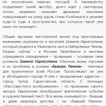
по московским меркам, погодой. К перекрёстку
подъезжает синий автобус, долго ждёт у светофора,
потом медленно начинает движение, неуклюже
поворачивает на улицу вдоль стены Комбината и уезжает
куда-то туда, в пространство, про которое герой уже
мало что понимает».
Общее звучание нестоличной жизни под пристальным
вниманием журналиста и писателя Шамиля Идиатуллина,
который родился в Ульяновске, жил в Набережных Челнах,
Казани, сейчас – в Москве. Нелюбимое и многими
отрицаемое определение – провинция – основная тема
романов
Шамиля Идиатуллина
. Обычная жизнь горожан
и их проблемы в романе
«Бывшая Ленина»
- типичные
для практически всей России. Проистекают ли они
в обобщенном городе N или с придуманным адресом –
город Чупов, Сарасовская область. С помощью
«бессовестного воображения», – по признанию самого
автора, Идиатуллин преобразует фактические события
в художественный текст. Вся жизнь оказывается – бывшая,
и даже квартира детства – на «бывшей Ленина».