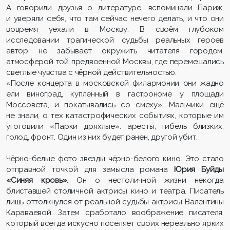
А говорили друзья о литературе, вспоминали Париж,
и уверяли себя, что там сейчас нечего делать, и что они
вовремя уехали в Москву. В своём глубоком
исследовании трагической судьбы реальных героев
автор не забывает окружить читателя городом,
атмосферой той предвоенной Москвы, где перемешались
светлые чувства с чёрной действительностью.
«После концерта в московской филармонии они жадно
ели виноград, купленный в гастрономе у площади
Моссовета, и покатывались со смеху». Мальчики ещё
не знали, о тех катастрофических событиях, которые им
уготовили «Парки дряхлые»: аресты, гибель близких,
голод, фронт. Один из них будет ранен, другой убит.
Чёрно-белые фото звезды чёрно-белого кино. Это стало
отправной точкой для замысла романа
Юрия Буйды
«Синяя кровь»
. Он о нестоличной жизни некогда
блиставшей столичной актрисы кино и театра. Писатель
лишь оттолкнулся от реальной судьбы актрисы Валентины
Караваевой. Затем сработало воображение писателя,
который всегда искусно поселяет своих нереально ярких