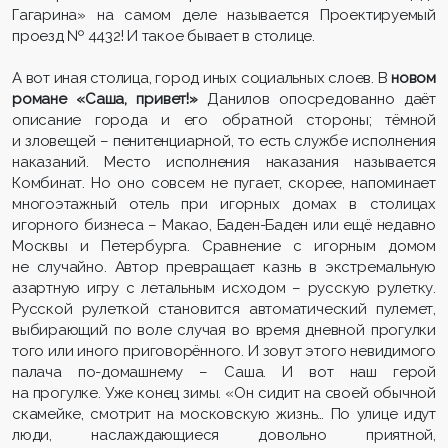
Гагарина» на самом деле называется Проектируемый
проезд № 4432! И такое бывает в столице.
А вот иная столица, город иных социальных слоев. В
новом
романе «Саша, привет!»
Данилов опосредованно даёт
описание города и его обратной стороны; тёмной
и зловещей – пенитенциарной, то есть службе исполнения
наказаний. Место исполнения наказания называется
Комбинат. Но оно совсем не пугает, скорее, напоминает
многоэтажный отель при игорных домах в столицах
игорного бизнеса – Макао, Баден-Баден или ещё недавно
Москвы и Петербурга. Сравнение с игорным домом
не случайно. Автор превращает казнь в экстремальную
азартную игру с летальным исходом – русскую рулетку.
Русской рулеткой становится автоматический пулемет,
выбирающий по воле случая во время дневной прогулки
того или иного приговорённого. И зовут этого невидимого
палача по-домашнему – Саша. И вот наш герой
на прогулке. Уже конец зимы. «Он сидит на своей обычной
скамейке, смотрит на московскую жизнь… По улице идут
люди, наслаждающиеся довольно приятной,