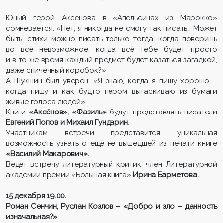
Юный герой Аксёнова в «Апельсинах из Марокко»
сомневается: «Нет, я никогда не смогу так писать… Может
быть, стихи можно писать только тогда, когда поверишь
во всё невозможное, когда всё тебе будет просто
и в то же время каждый предмет будет казаться загадкой,
даже спичечный коробок?»
А Шукшин был уверен: «Я знаю, когда я пишу хорошо –
когда пишу и как будто пером вытаскиваю из бумаги
живые голоса людей».
Книги
«Аксёнов», «Фазиль»
будут представлять писатели
Евгений Попов и Михаил Гундарин.
Участникам встречи представится уникальная
возможность узнать о ещё не вышедшей из печати книге
«Василий Макарович».
Ведёт встречу литературный критик, член Литературной
академии премии «Большая книга»
Ирина Барметова.
15 декабря 19.00.
Роман Сенчин, Руслан Козлов – «Добро и зло – данность
изначальная?»