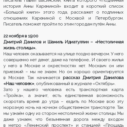
писатель Павел Басинский, книга которого «Подлинная
история Анны Карениной» входит в короткий список
«Большой книги» этого года, расскажет о подлинных
отношениях Карениной с Москвой и Петербургом.
Писатель поможет пройти по этим городам путём Анны.
22 ноября в 19:00
Дмитрий Данилов и Шамиль Идиатуллин – «Нестоличная
жизнь столицы».
Наш человек оказывается на улице поздно вечером. У него
совершенно нет денег, даже на телефоне… И своего жилья
у него в Москве и окрестностях нет. Москвич он или
приезжий – мы не знаем. Но он хорошо ориентируется
в Москве. Так начинается
рассказ Дмитрия Данилова
«Наш человек»
, опубликованный в журнале «Октябрь».
Зато у нашего человека есть транспортная карта
«Тройка», а значит, есть единственная возможность
скоротать время до утра – ездить по Москве всю эту
морозную ночь на ночном общественном транспорте. Так
мы узнаём одну из сторон нестоличной жизни столицы. Мы
даже узнаем, что безымянная дорога между входом
в метро «Ленинский проспект» и станцией «Площадь