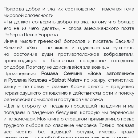
Природа добра и зла, их соотношение – извечная тема
мировой словесности.
«Ты должен сотворить добро из зла, потому что больше
его не из чего делать», – слова американского поэта
Роберта Пенна Уоррена.
Иначе мыслит греческий богослов и писатель Василий
Великий: «Зло – не живая и одушевлённая сущность,
но состояние души, противоположное добродетели,
происходящее в беспечных вследствие отпадения
от добра. Поэтому не доискивайся зла вовне…»
Произведения
Романа Сенчина «Зона затопления»
и Руслана Козлова «Stabat Mater»
по жанру, стилистике,
языку – по всему – разные. Кроме одного – предельно
неравнодушного отношению к действительности и поиску
равновесия помыслов и поступков человека.
«Шаг в сторону от недавно прошедшей пандемии и мы
попадаем в пандемию бездушия, которую мы переносим
и не замечаем. Моя книга о страшном привыкании, о праве
трудного выбора во спасение человека. Только показав
всё честно, без щадящей ретуши, имеешь право