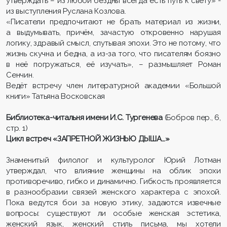
утверждать – из любой бездны всегда есть путь к свету» -
из выступления Руслана Козлова.
«Писатели предпочитают не брать материал из жизни,
а выдумывать, причём, зачастую откровенно нарушая
логику, здравый смысл, спутывая эпохи. Это не потому, что
жизнь скучна и бедна, а из-за того, что писателям боязно
в неё погружаться, её изучать», – размышляет Роман
Сенчин.
Ведёт встречу член литературной академии «Большой
книги» Татьяна Восковская
Библиотека-читальня имени И.C. Тургенева
(Бобров пер., 6,
стр. 1)
Цикл встреч «ЗАПРЕТНОЙ ЖИЗНЬЮ ДЫША…»
Знаменитый филолог и культуролог Юрий Лотман
утверждал, что влияние женщины на облик эпохи
противоречиво, гибко и динамично. Гибкость проявляется
в разнообразии связей женского характера с эпохой.
Пока ведутся бои за новую этику, задаются извечные
вопросы: существуют ли особые женская эстетика,
женский язык, женский стиль письма, мы хотели