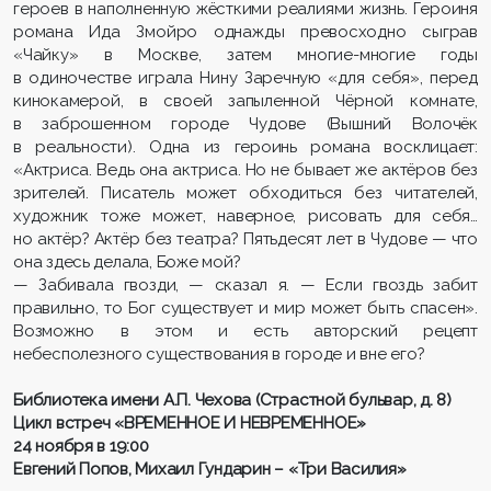
героев в наполненную жёсткими реалиями жизнь. Героиня
романа Ида Змойро однажды превосходно сыграв
«Чайку» в Москве, затем многие-многие годы
в одиночестве играла Нину Заречную «для себя», перед
кинокамерой, в своей запыленной Чёрной комнате,
в заброшенном городе Чудове (Вышний Волочёк
в реальности). Одна из героинь романа восклицает:
«Актриса. Ведь она актриса. Но не бывает же актёров без
зрителей. Писатель может обходиться без читателей,
художник тоже может, наверное, рисовать для себя…
но актёр? Актёр без театра? Пятьдесят лет в Чудове — что
она здесь делала, Боже мой?
— Забивала гвозди, — сказал я. — Если гвоздь забит
правильно, то Бог существует и мир может быть спасен».
Возможно в этом и есть авторский рецепт
небесполезного существования в городе и вне его?
Библиотека имени А.П. Чехова (Страстной бульвар, д. 8)
Цикл встреч «ВРЕМЕННОЕ И НЕВРЕМЕННОЕ»
24 ноября в 19:00
Евгений Попов, Михаил Гундарин – «Три Василия»