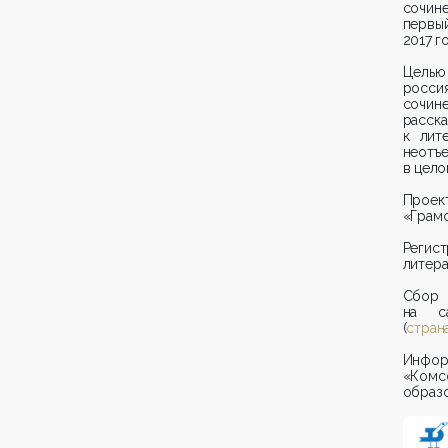
сочин
первый
2017 го
Целью
росси
сочине
расск
к лит
неотъ
в цело
Проект
«Грамо
Регист
литер
Сбор
на с
(
стран
Инфор
«Ком
образо