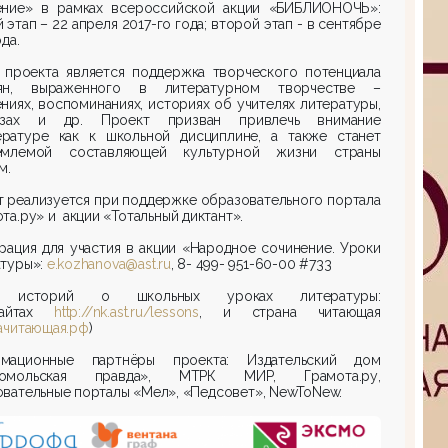
ение» в рамках всероссийской акции «БИБЛИОНОЧЬ»:
 этап –
22 апреля 2017-го года; второй этап - в сентябре
да.
 проекта является поддержка творческого потенциала
ян, выраженного в литературном творчестве –
ниях, воспоминаниях, историях об учителях литературы,
азах и др. Проект призван привлечь внимание
ературе как к школьной дисциплине, а также станет
емлемой составляющей культурной жизни страны
м.
 реализуется при поддержке образовательного портала
та.ру» и акции «Тотальный диктант».
рация для участия в акции «Народное сочинение. Уроки
атуры»:
e.kozhanova@ast.ru
, 8- 499- 951-60-00 #733
 историй о школьных уроках литературы:
айтах
http://nk.ast.ru/lessons
, и страна читающая
ачитающая.рф
)
мационные партнёры проекта: Издательский дом
сомольская правда», МТРК МИР, Грамота.ру,
вательные порталы «Мел», «Педсовет», NewToNew.