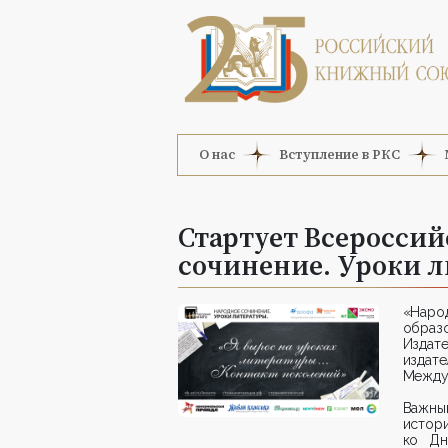
О нас
Вступление в РКС
Стартует Всероссий
сочинение. Уроки 
«Наро
образ
Изда
издат
Междун
Важны
истори
ко Дн