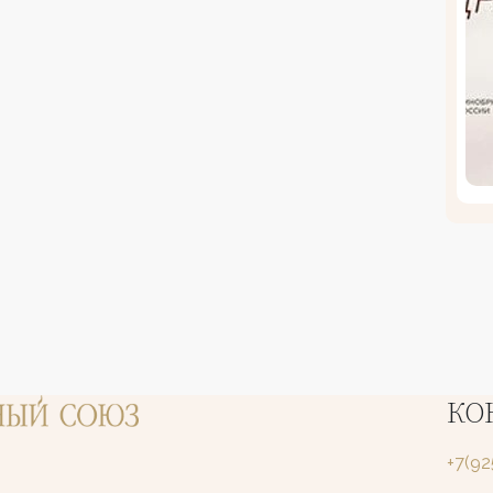
КО
+7(9