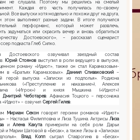
нам не слушала. Поэтому мы решились на смелый
римент. Каждая его часть получилась по-своему
ьной. Все выпуски хотя модельно и похожи друг на друга,
и этом выполняют разные задачи. В итоге получился
ательный перформанс, который может развлечь,
ить задуматься или скрасить вечер и вновь обратиться
рчеству Достоевского», – рассказал сценарист
ссер подкаста Глеб Силко.
ев Достоевского озвучивал звездный состав
ов.
Юрий Стоянов
выступил в роли ведущего в выпуске,
щенном роману «Идиот», также он стал Карамазовым-
им в «Братьях Карамазовых».
Даниил Спиваковский
–
ый герой выпуска «Записки из подполья». Родиона
льникова («Преступление и наказание»), Алексея
овича («Игрок») и князя Мышкина («Идиот»)
л
Дмитрий Чеботарев
. Афанасия Тоцкого – персонажа
 «Идиот» – озвучил
Сергей Гилев
.
сом
Мириам Сехон
говорят героини романов «Идиот»
ы» – Настасья Филипповна и Лиза Тушина. Актрисы
Лиза
ва
и
Алена Кахута
примерили на себя роли Дарьи
й и Марии Шатовой в «Бесах», а также Лизы в «Записках
дполья».
Влад Копп
сыграл Ставрогина в «Бесах»