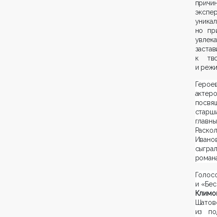
причи
экспе
уникал
но пр
увлек
застав
к тво
и режи
Геро
актер
посвя
старш
главн
Раско
Иван
сыгра
романа
Голо
и «Бес
Климо
Шатово
из по