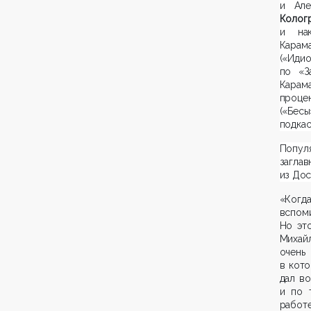
и Але
Колог
и нак
Карам
(«Иди
по «З
Карам
процен
(«Бесы
подкас
Попул
загл
из Дос
«Когд
вспоми
Но эт
Михай
очень
в кото
дал в
и по 
работе