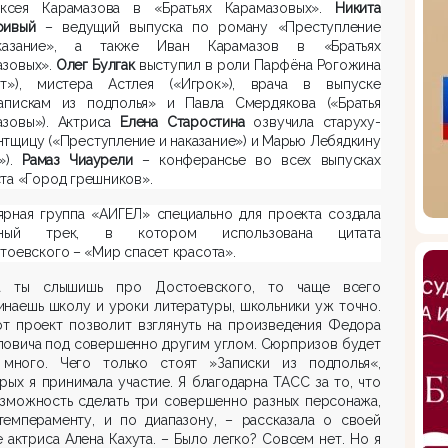
ксея Карамазова в «Братьях Карамазовых».
Никита
ривый
– ведущий выпуска по роману «Преступление
азание», а также Иван Карамазов в «Братьях
азовых».
Олег Булгак
выступил в роли Парфёна Рогожина
от»), мистера Астлея («Игрок»), врача в выпуске
апискам из подполья» и Павла Смердякова («Братья
азовы»). Актриса
Елена Старостина
озвучила старуху-
тщицу («Преступление и наказание») и Марью Лебядкину
»).
Рамаз Чиаурели
– конферансье во всех выпусках
та «Город грешников».
ярная группа «АИГЕЛ» специально для проекта создала
авный трек, в котором использована цитата
тоевского – «Мир спасет красота».
а ты слышишь про Достоевского, то чаще всего
наешь школу и уроки литературы, школьники уж точно.
от проект позволит взглянуть на произведения Федора
ловича под совершенно другим углом. Сюрпризов будет
 много. Чего только стоят »Записки из подполья«,
рых я принимала участие. Я благодарна ТАСС за то, что
озможность сделать три совершенно разных персонажа,
темпераменту, и по диапазону, – рассказала о своей
 актриса Алена Кахута. – Было легко? Совсем нет. Но я