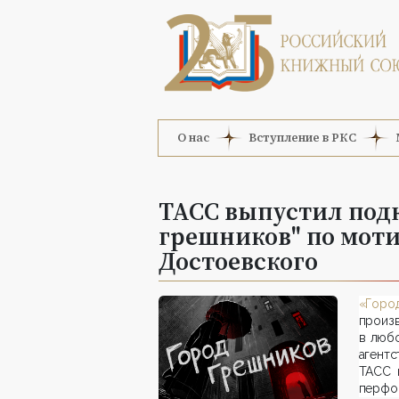
О нас
Вступление в РКС
ТАСС выпустил под
грешников" по мот
Достоевского
«Горо
произ
в любо
агент
ТАСС 
перфо