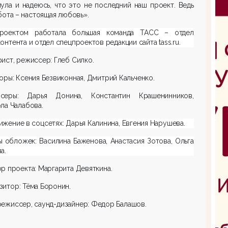
ула и надеюсь, что это не последний наш проект. Ведь
бота – настоящая любовь».
роектом работала большая команда ТАСС – отдел
онтента и отдел спецпроектов редакции сайта tass.ru.
ист, режиссер: Глеб Силко.
оры: Ксения Безвиконная, Дмитрий Кальченко.
серы: Дарья Донина, Константин Крашенинников,
ла Чалабова.
жение в соцсетях: Дарья Калинина, Евгения Нарушева.
 обложек: Василина Баженова, Анастасия Зотова, Ольга
а.
р проекта: Маргарита Девяткина.
итор: Тёма Боронин.
ежиссер, саунд-дизайнер: Федор Балашов.