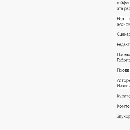
кайфан
эта ра
Над п
аудиок
Сценар
Редакт
Продю
Габриэ
Продви
Авторы
Иваков
Курато
Композ
Звукор