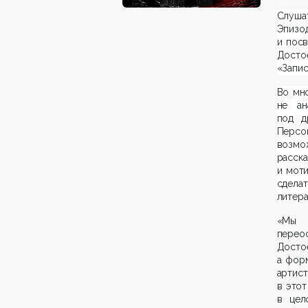
Слуша
Эпизод
и пос
Достое
«Запис
Во мн
не ан
под д
Персо
возмо
расск
и моти
сдела
литера
«Мы 
перео
Досто
а фор
артист
в этот
в цел