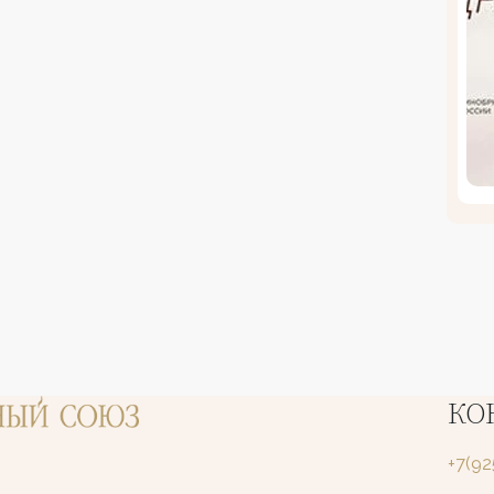
КО
+7(9