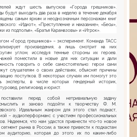
телей ждут шесть выпусков «Города грешников».
ы будут выходить два раза в неделю в течение декабря
вящены самым ярким и неоднозначным персонажам книг
вского: «Идиот», «Преступление и наказание», «Бесы»,
ки из подполья», «Братья Карамазовы» и «Игрок».
огом «Город грешников» – эксперимент. Команда ТАСС
ализирует произведения, а лишь смотрит на них
ругим углом, исследуя темные стороны их героев.
нажей поместили в новые для них ситуации и дали
жность говорить о себе самостоятельно: герои сами
ажут слушателям о своих действиях, объяснят причины
вацию поступков. В некоторых случаях им помогут это
ть эксперты, в числе которых гендерный историк,
туровед, религиовед и юрист.
поставили перед собой нетривиальную задачу
смыслить и заново подойти к творчеству Ф. М.
евского. Идеальным жанром для этого стал подкаст,
мой – аудиоперформанс с участием профессиональных
ов. Надеемся, что нам удастся привнести что-то новое
 сегмент рынка в России, а также привести к подкастам
ом аудиторию, которая до этого их по каким-либо