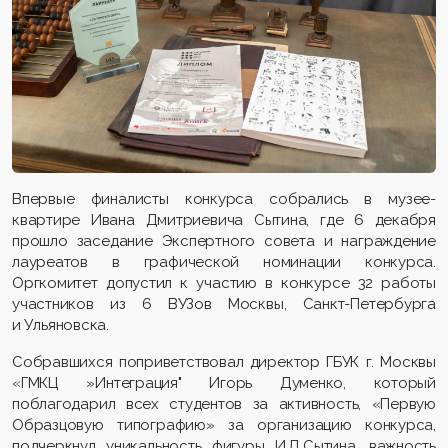
Впервые финалисты конкурса собрались в музее-
квартире Ивана Дмитриевича Сытина, где 6 декабря
прошло заседание Экспертного совета и награждение
лауреатов в графической номинации конкурса.
Оргкомитет допустил к участию в конкурсе 32 работы
участников из 6 ВУЗов Москвы, Санкт-Петербурга
и Ульяновска.
Собравшихся поприветствовал директор ГБУК г. Москвы
«ГМКЦ »Интеграция" Игорь Думенко, который
поблагодарил всех студентов за активность, «Первую
Образцовую типографию» за организацию конкурса,
подчеркнул уникальность фигуры И.Д.Сытина, важность