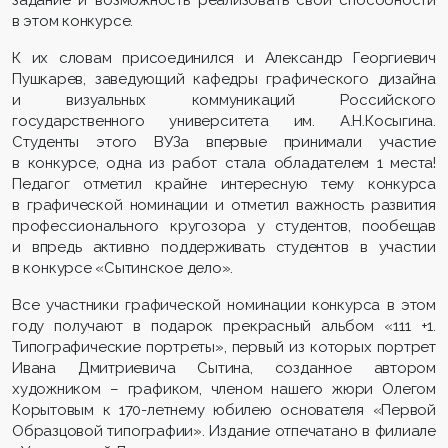
задание и возможность реализовать свои способности
в этом конкурсе.
К их словам присоединился и Александр Георгиевич
Пушкарев, заведующий кафедры графического дизайна
и визуальных коммуникаций Российского
государственного университета им. А.Н.Косыгина.
Студенты этого ВУЗа впервые принимали участие
в конкурсе, одна из работ стала обладателем 1 места!
Педагог отметил крайне интересную тему конкурса
в графической номинации и отметил важность развития
профессионального кругозора у студентов, пообещав
и впредь активно поддерживать студентов в участии
в конкурсе «Сытинское дело».
Все участники графической номинации конкурса в этом
году получают в подарок прекрасный альбом «111 +1.
Типографические портреты», первый из которых портрет
Ивана Дмитриевича Сытина, созданное автором
художником – графиком, членом нашего жюри Олегом
Корытовым к 170-летнему юбилею основателя «Первой
Образцовой типографии». Издание отпечатано в филиале