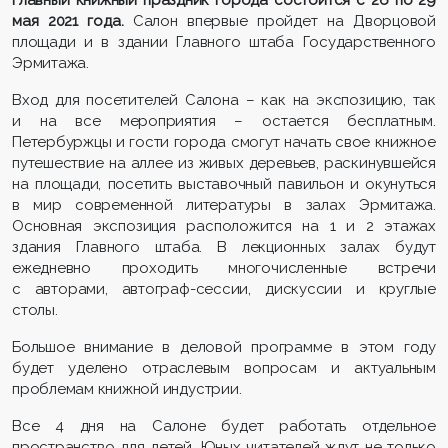
Главный книжный праздник города состоится с 26 по 29
мая 2021 года.
Салон впервые пройдет на Дворцовой
площади и в здании Главного штаба Государственного
Эрмитажа.
Вход для посетителей Салона – как на экспозицию, так
и на все мероприятия – остается бесплатным.
Петербуржцы и гости города смогут начать свое книжное
путешествие на аллее из живых деревьев, раскинувшейся
на площади, посетить выставочный павильон и окунуться
в мир современной литературы в залах Эрмитажа.
Основная экспозиция расположится на 1 и 2 этажах
здания Главного штаба. В лекционных залах будут
ежедневно проходить многочисленные встречи
с авторами, автограф-сессии, дискуссии и круглые
столы.
Большое внимание в деловой программе в этом году
будет уделено отраслевым вопросам и актуальным
проблемам книжной индустрии.
Все 4 дня на Салоне будет работать отдельное
пространство для детей. Юных читателей ждут не только