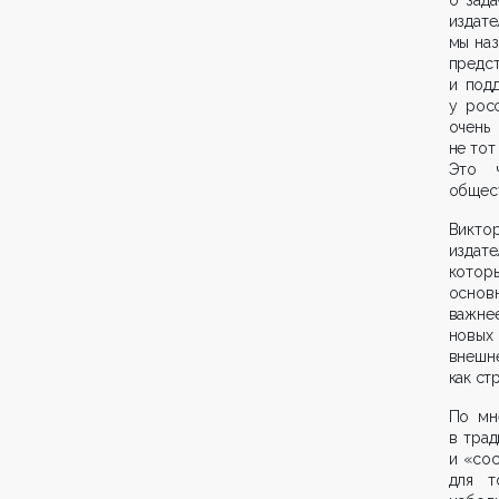
о зада
издат
мы наз
предс
и подд
у рос
очень
не тот
Это ч
общест
Викто
издат
котор
основ
важне
новых
внешне
как ст
По мн
в тра
и «со
для т