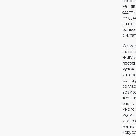
небол
не яв
адапт
создав
платф
ролью
с чита
Искус
галер
книг
презен
вузов
интер
со ст
согла
возмож
темы и
очень
много
могут
и огр
контен
искусс