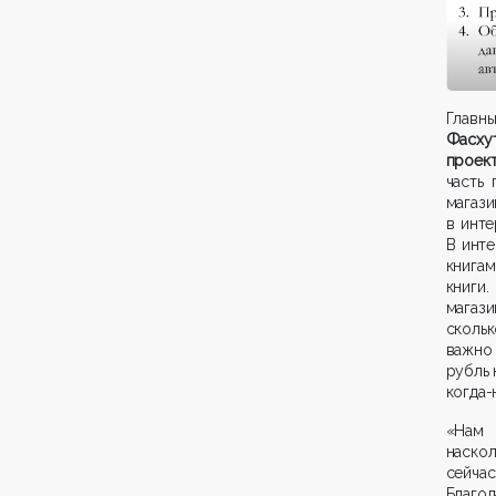
Глав
Фасху
проек
часть
магаз
в инте
В инте
книга
книги.
магази
скольк
важно
рубль 
когда-
«Нам 
наско
сейчас
Благо