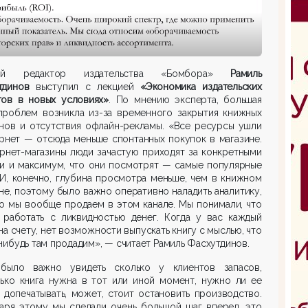
ный редактор издательства «Бомбора»
Рамиль
тдинов
выступил с лекцией
«Экономика издательских
тов в новых условиях»
. По мнению эксперта, большая
 проблем возникла из-за временного закрытия книжных
инов и отсутствия офлайн-рекламы. «Все ресурсы ушли
рнет — отсюда меньше спонтанных покупок в магазине.
рнет-магазины люди зачастую приходят за конкретными
ми и максимум, что они посмотрят — самые популярные
 И, конечно, глубина просмотра меньше, чем в книжном
не, поэтому было важно оперативно наладить аналитику,
о мы вообще продаем в этом канале. Мы понимали, что
 работать с ликвидностью денег. Когда у вас каждый
на счету, нет возможности выпускать книгу с мыслью, что
нибудь там продадим», — считает Рамиль Фасхутдинов.
было важно увидеть сколько у клиентов запасов,
лько книга нужна в тот или иной момент, нужно ли ее
 допечатывать, может, стоит остановить производство.
даря этому мы сделали очень большой шаг вперед, это