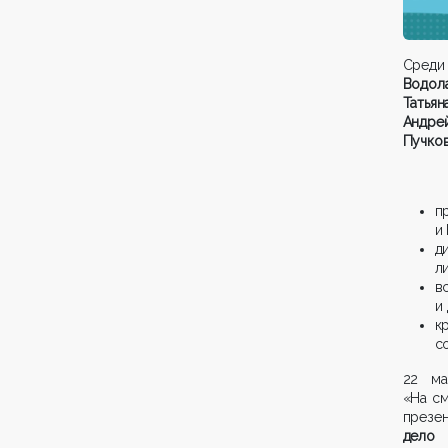
Среди
Водола
Татья
Андрей
Пучков
п
и
д
л
в
и
к
с
22 м
«На см
презен
дело 