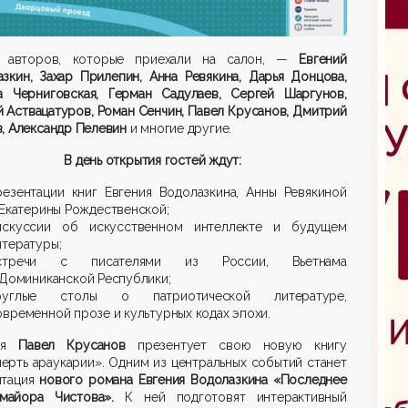
 авторов, которые приехали на салон, —
Евгений
зкин, Захар Прилепин, Анна Ревякина, Дарья Донцова,
на Черниговская, Герман Садулаев, Сергей Шаргунов,
 Аствацатуров, Роман Сенчин, Павел Крусанов, Дмитрий
, Александр Пелевин
и многие другие.
В день открытия гостей ждут:
резентации книг Евгения Водолазкина, Анны Ревякиной
 Екатерины Рождественской;
искуссии об искусственном интеллекте и будущем
итературы;
стречи с писателями из России, Вьетнама
 Доминиканской Республики;
руглые столы о патриотической литературе,
овременной прозе и культурных кодах эпохи.
ая
Павел Крусанов
презентует свою новую книгу
ерть араукарии». Одним из центральных событий станет
тация
нового романа Евгения Водолазкина «Последнее
майора Чистова».
К ней подготовят интерактивный