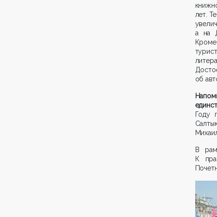
книжн
лет. Т
увели
а на 
Кроме
турис
литер
Досто
об авт
Напом
единс
Году 
Салты
Михаил
В рам
К пра
Почетн