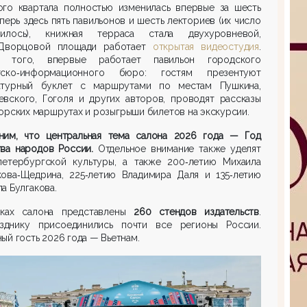
ого квартала полностью изменилась впервые за шесть
еперь здесь пять павильонов и шесть лекториев (их число
чилось), книжная терраса стала двухуровневой,
Дворцовой площади работает
открытая видеостудия
.
 того, впервые работает павильон городского
тско‑информационного бюро: гостям презентуют
атурный буклет с маршрутами по местам Пушкина,
евского, Гоголя и других авторов, проводят рассказы
орских маршрутах и розыгрыши билетов на экскурсии.
ним, что центральная тема салона 2026 года — Год
тва народов России.
Отдельное внимание также уделят
петербургской культуры, а также 200‑летию Михаила
кова‑Щедрина, 225‑летию Владимира Даля и 135‑летию
а Булгакова.
ках салона представлены
260 стендов издательств
.
зднику присоединились почти все регионы России.
ый гость 2026 года — Вьетнам.