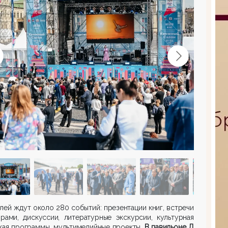
лей ждут около 280 событий: презентации книг, встречи
рами, дискуссии, литературные экскурсии, культурная
кая программы, мультимедийные проекты.
В павильоне Д