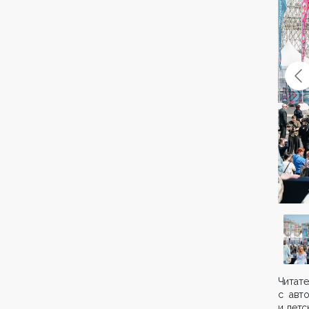
Читате
с авто
и детс