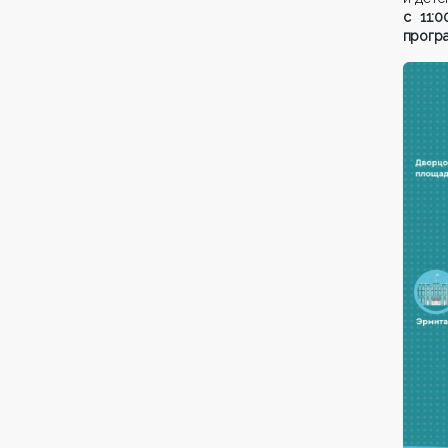
с 11:
програ