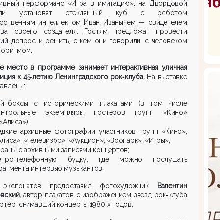
тивный перформанс «Игра в имитацию»: на Дворцовой
ади установят стеклянный куб с роботом
усственным интеллектом Иван Иванычем — свидетелем
тва своего создателя. Гостям предложат провести
ий допрос и решить, с кем они говорили: с человеком
горитмом.
е место в программе занимает интерактивная уличная
иция к 45‑летию Ленинградского рок‑клуба.
На выставке
авлены:
айтбоксы с историческими плакатами (в том числе
онтрольные экземпляры постеров групп «Кино»
«Алиса»);
едкие архивные фотографии участников групп «Кино»,
Алиса», «Телевизор», «Аукцион», «Зоопарк», «Игры»;
краны с архивными записями концертов;
етро‑телефонную будку, где можно послушать
рагменты интервью музыкантов.
 экспонатов предоставил фотохудожник
Валентин
вский,
автор плакатов с изображением звезд рок‑клуба
ртер, снимавший концерты 1980‑х годов.