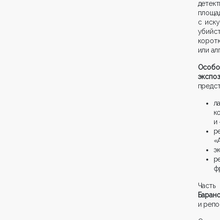
детек
площ
с иск
убийс
коротк
или ал
Особо
экспоз
предст
л
к
и 
р
«
э
р
ф
Часть
Барано
и репо