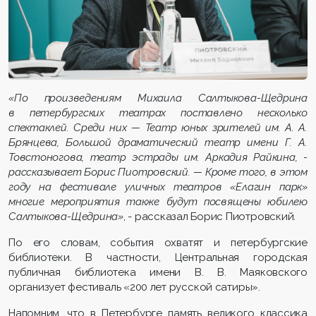
«По произведениям Михаила Салтыкова-Щедрина
в петер­бур­гских театрах поставлено несколько
спектаклей. Среди них — Театр юных зрителей им. А. А.
Брянцева, Большой драматический театр имени Г. А.
Товстоногова, театр эстрады им. Аркадия Райкина, -
рассказывает Борис Пиотровский. — Кроме того, в этом
году на фестивале уличных театров «Елагин парк»
многие мероприятия также будут посвящены юбилею
Салтыкова-Щедрина»
, - рассказал Борис Пиотровский.
По его словам, события охватят и петербургские
библиотеки. В частности, Центральная городская
публичная библиотека имени В. В. Маяковского
организует фестиваль «200 лет русской сатиры».
Напомним, что в Петербурге память великого классика