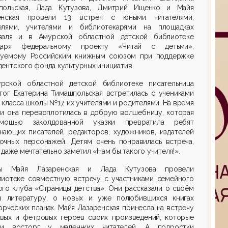
польская, Лада Кутузова, Дмитрий Ищенко и Майя
енская провели 13 встреч с юными читателями,
елями, учителями и библиотекарями на площадках
валя и в Амурской областной детской библиотеке
даря федеральному проекту «Читай с детьми»,
зуемому Российским книжным союзом при поддержке
ентского фонда культурных инициатив.
рской областной детской библиотеке писательница
гог Екатерина Тимашпольская встретилась с учениками
 класса школы №17, их учителями и родителями. На время
чи она перевоплотилась в добрую волшебницу, которая
ощью заколдованной указки превратила ребят
нающих писателей, редакторов, художников, издателей
зочных персонажей. Детям очень понравилась встреча,
 даже мечтательно заметил «Нам бы такого учителя!».
ы Майя Лазаренская и Лада Кутузова провели
лиотеке совместную встречу с участниками семейного
го клуба «Страницы детства». Они рассказали о своём
в литературу, о новых и уже полюбившихся книгах
орческих планах. Майя Лазаренская принесла на встречу
вых и фетровых героев своих произведений, которые
ли восторг у маленьких читателей. А подростки