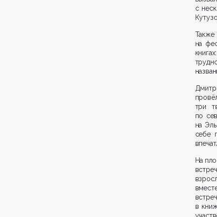
с нес
Кутузо
Такж
на фе
книгах
трудно
назван
Дмитри
провёл
три т
по сев
на Эль
себе 
впечат
На пло
встре
взрос
вмест
встре
в книж
участв