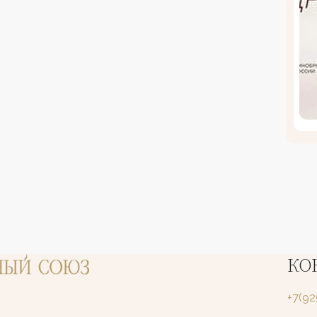
КО
+7(9