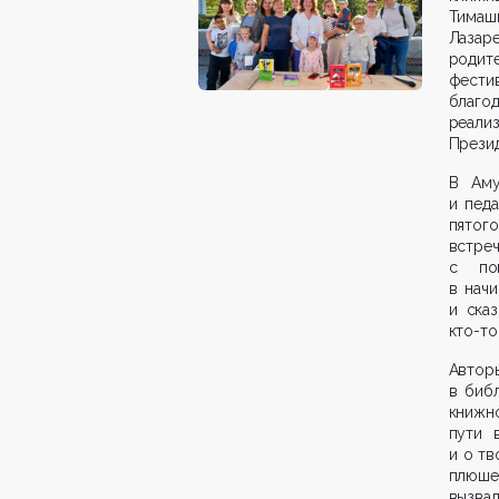
Тимаш
Лазар
родит
фести
благо
реали
Презид
В Аму
и педа
пятого
встре
с пом
в начи
и ска
кто-то
Автор
в биб
книжно
пути 
и о тв
плюше
вызва