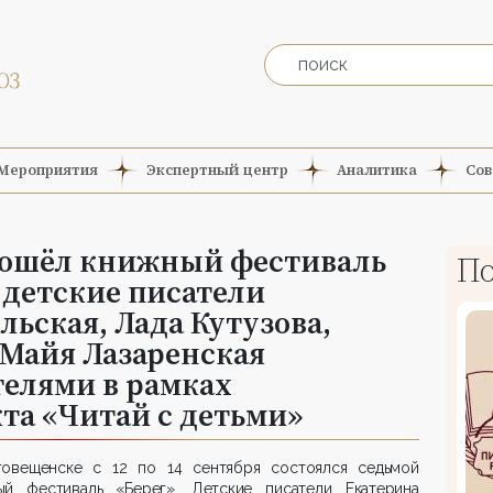
Мероприятия
Экспертный центр
Аналитика
Сов
рошёл книжный фестиваль
По
 детские писатели
ьская, Лада Кутузова,
Майя Лазаренская
телями в рамках
та «Читай с детьми»
говещенске с 12 по 14 сентября состоялся седьмой
ый фестиваль «Берег». Детские писатели Екатерина