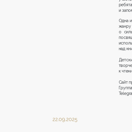
ребят
и запо
Одна и
жанру 
о сил
посвя
исполь
над кн
Детск
творч
к чтен
Сайт п
Группа
Telegr
22.09.2025