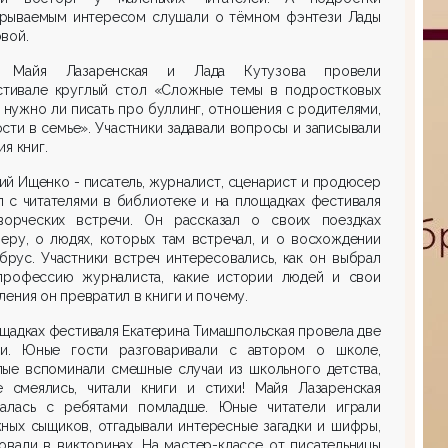
крываемым интересом слушали о тёмном фэнтези Лады
вой.
е Майя Лазаренская и Лада Кутузова провели
стивале круглый стол «Сложные темы в подростковых
: нужно ли писать про буллинг, отношения с родителями,
сти в семье». Участники задавали вопросы и записывали
ия книг.
й Ищенко - писатель, журналист, сценарист и продюсер
 с читателями в библиотеке и на площадках фестиваля
ворческих встречи. Он рассказал о своих поездках
еру, о людях, которых там встречал, и о восхождении
брус. Участники встреч интересовались, как он выбрал
профессию журналиста, какие истории людей и свои
ления он превратил в книги и почему.
щадках фестиваля Екатерина Тимашпольская провела две
чи. Юные гости разговаривали с автором о школе,
лые вспоминали смешные случаи из школьного детства,
е смеялись, читали книги и стихи! Майя Лазаренская
чалась с ребятами помладше. Юные читатели играли
ных сыщиков, отгадывали интересные загадки и шифры,
овали в викторинах. На мастер-классе от писательницы