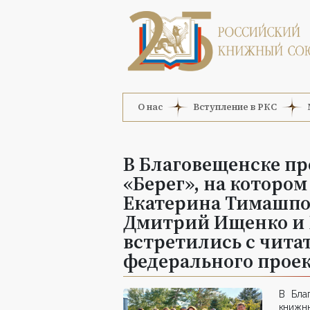
О нас
Вступление в РКС
В Благовещенске п
«Берег», на котором
Екатерина Тимашпол
Дмитрий Ищенко и 
встретились с чита
федерального проек
В Бла
книжн