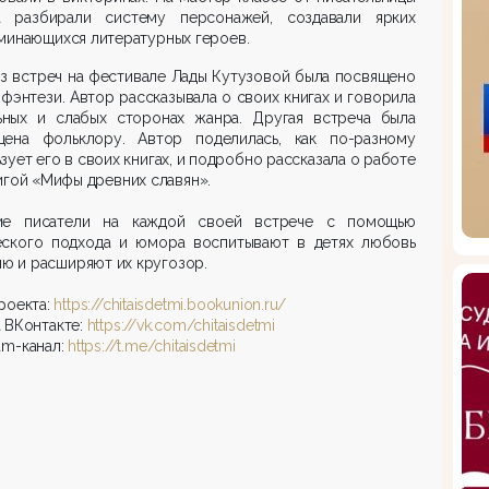
а разбирали систему персонажей, создавали ярких
минающихся литературных героев.
з встреч на фестивале Лады Кутузовой была посвящено
фэнтези. Автор рассказывала о своих книгах и говорила
ьных и слабых сторонах жанра. Другая встреча была
щена фольклору. Автор поделилась, как по-разному
зует его в своих книгах, и подробно рассказала о работе
игой «Мифы древних славян».
ие писатели на каждой своей встрече с помощью
еского подхода и юмора воспитывают в детях любовь
ию и расширяют их кругозор.
роекта:
https://chitaisdetmi.bookunion.ru/
 ВКонтакте:
https://vk.com/chitaisdetmi
am-канал:
https://t.me/chitaisdetmi