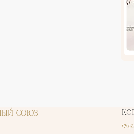
КО
+7(9