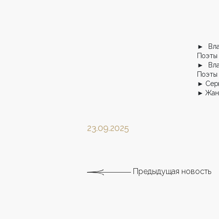
► Вла
Поэты
► Вла
Поэты 
► Сери
► Жанн
23.09.2025
Предыдущая новость