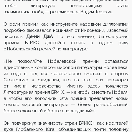
чтобы литература по-настоящему стала
взаимосвязанной», — резюмировал Вадим Терехин.
О роли премии как инструменте народной дипломатии
подробно высказался номинант от Индонезии, известный
писатель
Денни ДжА
. По его мнению, Литературная
премия БРИКС достойна стоять в одном ряду
с Нобелевской премией по литературе:
«Не позволяйте Нобелевской премии оставаться
единственным компасом мировой литературы. Более века,
из года в год, всё человечество смотрит в сторону
Стокгольма в ожидании, кто на этот раз заговорит
от имени человечества. Именно здесь появляется
Литературная премия БРИКС — не чтобы сместить Нобеля,
а чтобы его дополнить. Эта премия предлагает новый
компас мировой литературе — более разнообразный,
более человечный и более справедливый».
Он подчеркнул значимость стран БРИКС+ как носителей
духа Глобального Юга, объединяющих почти половину