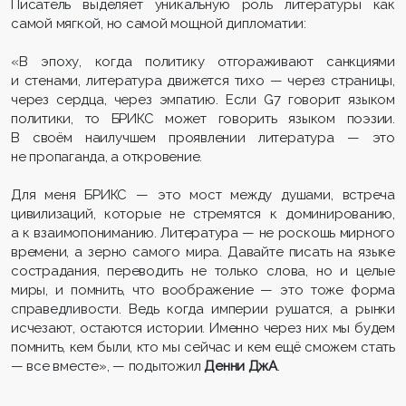
Писатель выделяет уникальную роль литературы как
самой мягкой, но самой мощной дипломатии:
«В эпоху, когда политику отгораживают санкциями
и стенами, литература движется тихо — через страницы,
через сердца, через эмпатию. Если G7 говорит языком
политики, то БРИКС может говорить языком поэзии.
В своём наилучшем проявлении литература — это
не пропаганда, а откровение.
Для меня БРИКС — это мост между душами, встреча
цивилизаций, которые не стремятся к доминированию,
а к взаимопониманию. Литература — не роскошь мирного
времени, а зерно самого мира. Давайте писать на языке
сострадания, переводить не только слова, но и целые
миры, и помнить, что воображение — это тоже форма
справедливости. Ведь когда империи рушатся, а рынки
исчезают, остаются истории. Именно через них мы будем
помнить, кем были, кто мы сейчас и кем ещё сможем стать
— все вместе», — подытожил
Денни ДжА
.