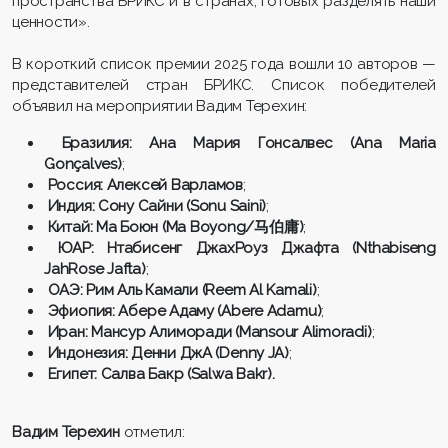
пространства БРИКС и в странах, готовых разделять наши
ценности».
В короткий список премии 2025 года вошли 10 авторов —
представителей стран БРИКС. Список победителей
объявил на мероприятии Вадим Терехин:
Бразилия: Ана Мария Гонсалвес (Ana Maria
Gonçalves)
;
Россия: Алексей Варламов
;
Индия: Сону Сайни (Sonu Saini)
;
Китай: Ма Боюн (Ma Boyong/
马伯庸)
;
ЮАР: Нтабисенг ДжахРоуз Джафта (Nthabiseng
JahRose Jafta)
;
ОАЭ: Рим Аль Камали (Reem Al Kamali)
;
Эфиопия: Абере Адаму (Abere Adamu)
;
Иран: Мансур Алиморади (Mansour Alimoradi)
;
Индонезия: Денни ДжА (Denny JA)
;
Египет: Салва Бакр (Salwa Bakr).
Вадим Терехин
отметил: