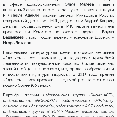
в сфере здравоохранения
Ольга Малева
; главный
внештатный акушер-гинеколог, заслуженный деятель науки
РФ
Лейла Адамян
; главный онколог Минздрава России,
генеральный директор НМИЦ радиологии
Андрей Каприн
,
депутат Государственной думы РФ, первый заместитель
председателя Комитета по охране здоровья
Бадма
Башанкаев
; управляющий партнер «Технологии Доверия»
Игорь Лотаков
.
Национальная литературная премия в области медицины
«Здравомыслие» задумана для поддержки врачебной
деятельности, популяризации базовых биомедицинских
знаний в обществе, пропаганды здорового образа жизни
и воспитания культуры здоровья. В 2025 году премия
«Здравомыслие» проходит в седьмой раз, на этот сезон
подано более 160 заявок.
Партнёры премии:
издательская группа «Эксмо-АСТ»,
издательство «БОМБОРА», издательство «МЕДпроф:
атласы, книги для врачей», издательство АСТ нонфикшн,
издательская группа «ГЭОТАР-Медиа», книжный сервис