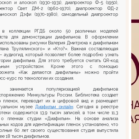
скоп и алоскоп (1930-1931), диапроектор Ф-5 (1950),
оектор Свет ДМ-2 (1960-1970), диапроектор ФД-2
ьмоскоп Дэфи (1970-1980), самодельный диапроектор
 в коллекции РГДБ около 50 различных моделей
йств для демонстрации диафильмов. В оформлении
 использованы рисунки Валерия Дмитрюка к диафильмам
пана Трулялинского» и «Кто?». Важная составляющая
– аудиогид, который позволяет более подробно узнать
тории диафильма. Для этого требуется считать QR-код
льным устройством. Кроме этого с помощью
сюжета «Как делаются диафильмы» можно пройти
сс-курс по технологии их создания.
 занимается популяризацией диафильмов
споряжению Минкультуры России. Библиотека создает
р пленок, переводит их в цифровой вид и размещает
туальном музее
Диафильм онлайн
. Сегодня в реестре
теки содержится 13,9 тысяч записей, в том числе 11,3
 о пленках студии «Диафильм». На основе анализа
ьных кодов для идентификации пленок установлено, что
полные 60 лет своего существования студия выпустила
ее 18 тысяч диафильмов.