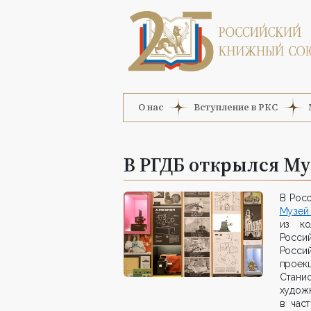
О нас
Вступление в РКС
В РГДБ открылся М
В Рос
М
узей
из ко
Росси
Росси
проек
Стани
худож
в част