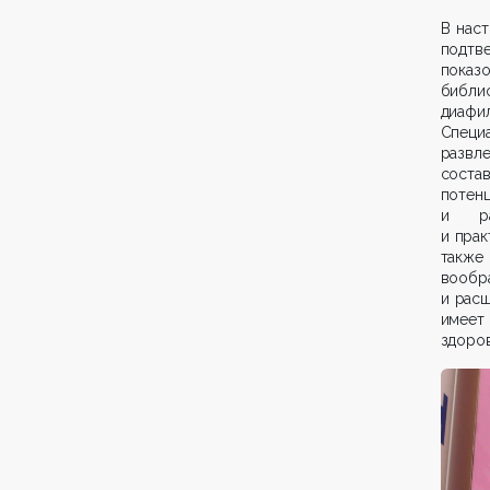
В нас
подтв
показ
библи
диафи
Спец
разв
соста
потен
и ра
и прак
также
вообр
и рас
имеет
здоров