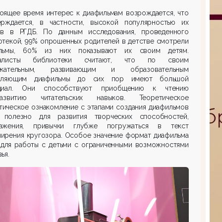
тоящее время интерес к диафильмам возрождается, что
ерждается, в частности, высокой популярностью их
ов в РГДБ. По данным исследования, проведенного
отекой, 99% опрошенных родителей в детстве смотрели
льмы, 60% из них показывают их своим детям.
иалисты библиотеки считают, что по своим
лекательным, развивающим и образовательным
вляющим диафильмы до сих пор имеют большой
циал. Они способствуют приобщению к чтению
звитию читательских навыков. Теоретическое
тическое ознакомление с этапами создания диафильмов
 полезно для развития творческих способностей,
ажения, привычки глубже погружаться в текст
ширения кругозора. Особое значение формат диафильма
 для работы с детьми с ограниченными возможностями
ья.