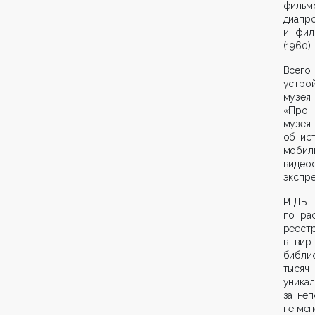
фильмо
диапр
и фил
(1960).
Всего
устро
музея
«Про 
музея 
об ис
моби
видео
экспре
РГДБ
по ра
реест
в вир
библио
тысяч
уникал
за не
не мен