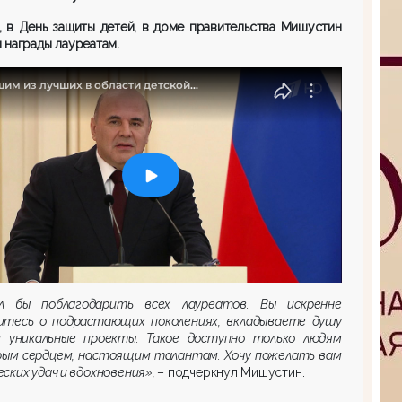
, в День защиты детей, в доме правительства Мишустин
 награды лауреатам.
л бы поблагодарить всех лауреатов. Вы искренне
итесь о подрастающих поколениях, вкладываете душу
и уникальные проекты. Такое доступно только людям
рым сердцем, настоящим талантам. Хочу пожелать вам
ских удач и вдохновения»,
– подчеркнул Мишустин.