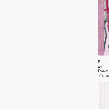
В но
для 
Гриче
«Петро