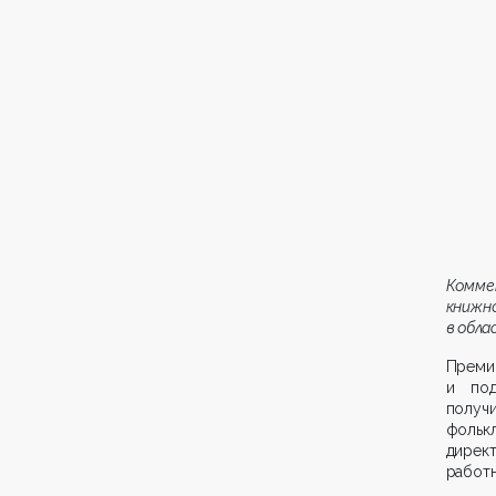
Комме
книжн
в обла
Преми
и под
полу
фольк
дирек
работн