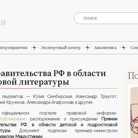
Мероприятия
Экспертный центр
Аналитика
Сов
вительства РФ в области
По
овой литературы
 лауреатов — Юлия Симбирская, Александр Траугот,
ий Кружков, Александра Агафонова и другие.
фициальном портале правовой инфор­ма­
публиковано
распоряжение о присуж­де­нии
Премии
тельства РФ в области детской и подростковой
ратуры.
Документ подписан премьер-министром
хаилом Мишустиным.