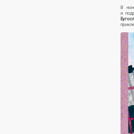
В ном
и под
Бугос
прикл