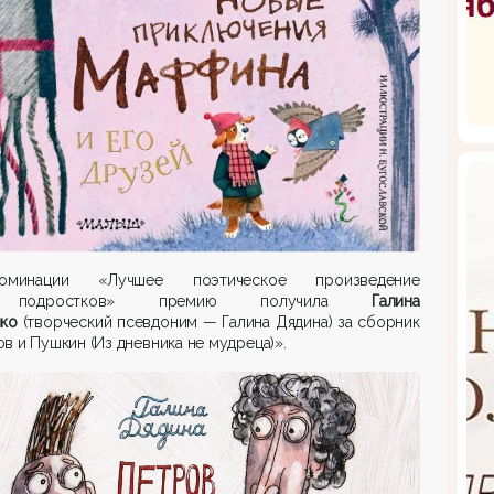
минации «Лучшее поэтическое произведение
подростков» премию получила
Галина
нко
(творческий псевдоним — Галина Дядина) за сборник
в и Пушкин (Из дневника не мудреца)».