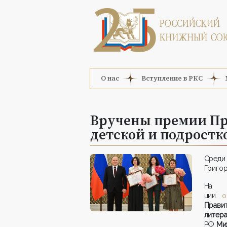
О нас
Вступление в РКС
Вручены премии Пра
детской и подростк
Среди
Григор
На о
ции
о
Прави
лите
РФ
Ми