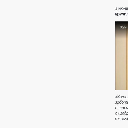
1 июня
вручил
«
Хоте
забот
в сво
с щед
творче