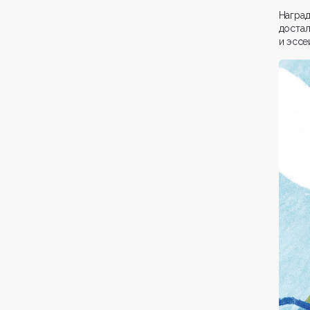
Награ
дост
и эссе