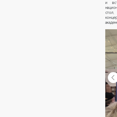
и вст
национ
стол,
конце
академ