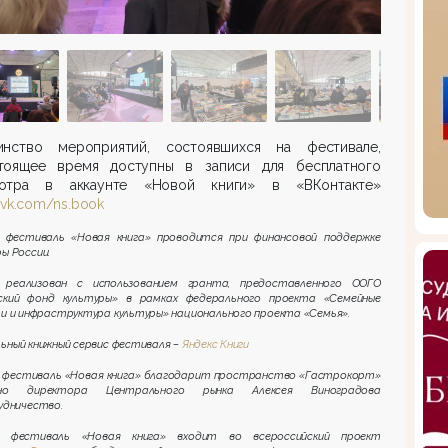
инство мероприятий, состоявшихся на фестивале,
тоящее время доступны в записи для бесплатного
отра в аккаунте «Новой книги» в «ВКонтакте»
//vk.com/ns.book
 фестиваль «Новая книга» проводится при финансовой поддержке
ы России.
 реализован с использованием гранта, предоставленного ООГО
ский фонд культуры» в рамках федерального проекта «Семейные
и и инфраструктура культуры» национального проекта «Семья».
ьный книжный сервис фестиваля –
Яндекс Книги
 фестиваль «Новая книга» благодарит пространство «Гастрокорт»
но директора Центрального рынка Алексея Виноградова
удничество.
й фестиваль «Новая книга» входит во всероссийский проект