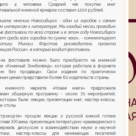
одило 4 человека. Средний чек покупки книг
тивальной книжной ярмарке составил 1200 рублей.
ашему мнению Новосибирск - один из городов с самым
им интересом к литературе. Мы каждый месяц проводим
е фестивали по всей стране и в этом году Новосибирск
ет среди всех городов по сумме чека», - комментирует
истику
Михаил Фаустов, руководитель проекта
щая Россия», в который входит фестиваль.
 на фестивале можно было приобрести на книжной
ке «Книжный Зомбиленд», которая работала в формате
зин без продавца». Свои издания по практически
ным ценам представили более 60 издательств страны.
 книжного маркета «Новая книга» предложила
анам обширную программу - около 70 мероприятий,
которых были: лекции, презентации книг, мастер-классы,
е столы.
строкорте» прошли лекции о русской южной готике
ктиве XXI века, презентация литературно-краеведческого
сериала, дискуссия о взаимодействии науки и научной
стики, мастер-классы для начинающих писателей