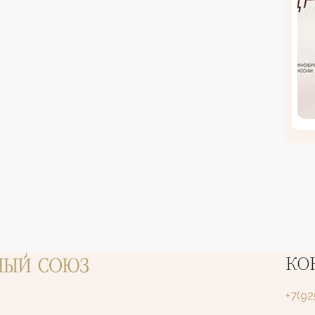
КО
+7(9