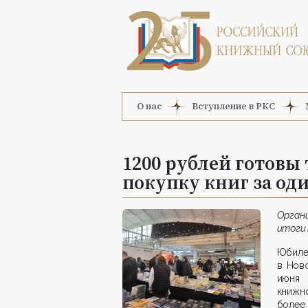
О нас
Вступление в РКС
1200 рублей готовы
покупку книг за оди
Орган
итоги
Юбиле
в Ново
июня 
книжно
более