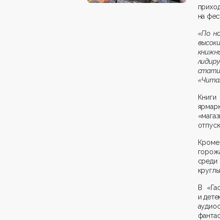
прих
на фес
«По н
высок
книжны
лидиру
стат
«Читаю
Книги
ярмар
«мага
отпуск
Кроме
горож
среди 
круглы
В «Га
и дете
аудио
фанта