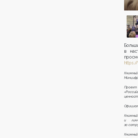
Больш
в нас
просм
https:
Книжный
Минцифр
Проект
«Россий
ценност
Официал
Книжный
и лич
за сотр
Книжны