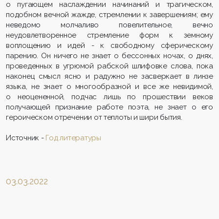
о пугающем наслаждении начинаний и трагическом,
подобном вечной жажде, стремлении к завершениям; ему
неведомо молчаливо повелительное, вечно
неудовлетворенное стремление форм к земному
воплощению и идей - к свободному сферическому
парению. Он ничего не знает о бессонных ночах, о днях,
проведенных в угрюмой рабской шлифовке слова, пока
наконец смысл ясно и радужно не засверкает в линзе
языка, не знает о многообразной и все же невидимой,
о неоцененной, подчас лишь по прошествии веков
получающей признание работе поэта, не знает о его
героическом отречении от теплоты и шири бытия.
Источник -
Год литературы
03.03.2022