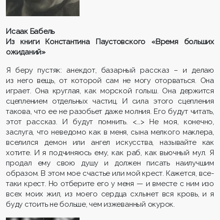
Исаак Бабель
Из книги Константина Паустовского «Время больших
ожиданий»
Я беру пустяк: анекдот, базарный рассказ – и делаю
из него вещь, от которой сам не могу оторваться. Она
играет. Она круглая, как морской голыш. Она держится
сцеплением отдельных частиц. И сила этого сцепления
такова, что ее не разобьет даже молния. Его будут читать,
этот рассказ. И будут помнить. <...> Не моя, конечно,
заслуга, что неведомо как в меня, сына мелкого маклера,
вселился демон или ангел искусства, называйте как
хотите. И я подчиняюсь ему, как раб, как вьючный мул. Я
продал ему свою душу и должен писать наилучшим
образом. В этом мое счастье или мой крест. Кажется, все-
таки крест. Но отберите его у меня — и вместе с ним изо
всех моих жил, из моего сердца схлынет вся кровь, и я
буду стоить не больше, чем изжеванный окурок.