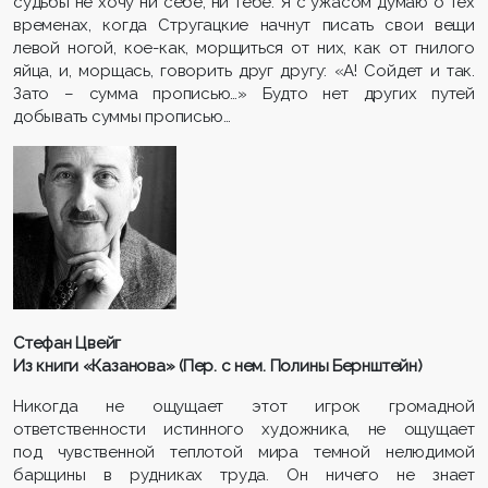
судьбы не хочу ни себе, ни тебе. Я с ужасом думаю о тех
временах, когда Стругацкие начнут писать свои вещи
левой ногой, кое-как, морщиться от них, как от гнилого
яйца, и, морщась, говорить друг другу: «А! Сойдет и так.
Зато – сумма прописью…» Будто нет других путей
добывать суммы прописью…
Стефан Цвейг
Из книги «Казанова» (Пер. с нем. Полины Бернштейн)
Никогда не ощущает этот игрок громадной
ответственности истинного художника, не ощущает
под чувственной теплотой мира темной нелюдимой
барщины в рудниках труда. Он ничего не знает