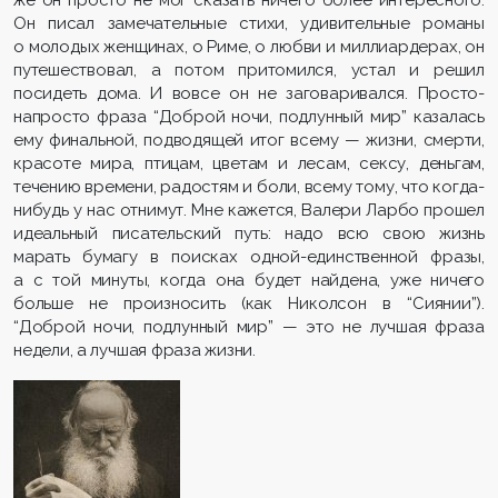
же он просто не мог сказать ничего более интересного.
Он писал замечательные стихи, удивительные романы
о молодых женщинах, о Риме, о любви и миллиардерах, он
путешествовал, а потом притомился, устал и решил
посидеть дома. И вовсе он не заговаривался. Просто-
напросто фраза “Доброй ночи, подлунный мир” казалась
ему финальной, подводящей итог всему — жизни, смерти,
красоте мира, птицам, цветам и лесам, сексу, деньгам,
течению времени, радостям и боли, всему тому, что когда-
нибудь у нас отнимут. Мне кажется, Валери Ларбо прошел
идеальный писательский путь: надо всю свою жизнь
марать бумагу в поисках одной-единственной фразы,
а с той минуты, когда она будет найдена, уже ничего
больше не произносить (как Николсон в “Сиянии”).
“Доброй ночи, подлунный мир” — это не лучшая фраза
недели, а лучшая фраза жизни.