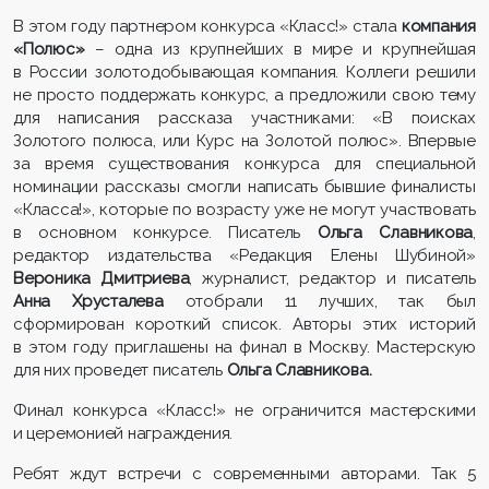
В этом году партнером конкурса «Класс!» стала
компания
«Полюс»
– одна из крупнейших в мире и крупнейшая
в России золотодобывающая компания. Коллеги решили
не просто поддержать конкурс, а предложили свою тему
для написания рассказа участниками: «В поисках
Золотого полюса, или Курс на Золотой полюс». Впервые
за время существования конкурса для специальной
номинации рассказы смогли написать бывшие финалисты
«Класса!», которые по возрасту уже не могут участвовать
в основном конкурсе. Писатель
Ольга Славникова
,
редактор издательства «Редакция Елены Шубиной»
Вероника Дмитриева
, журналист, редактор и писатель
Анна Хрусталева
отобрали 11 лучших, так был
сформирован короткий список. Авторы этих историй
в этом году приглашены на финал в Москву. Мастерскую
для них проведет писатель
Ольга Славникова.
Финал конкурса «Класс!» не ограничится мастерскими
и церемонией награждения.
Ребят ждут встречи с современными авторами. Так 5