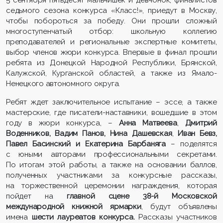
5 сентября пятьдесят мальчишек и девчонок, финалистов
седьмого сезона конкурса «Класс!», приедут в Москву,
чтобы побороться за победу. Они прошли сложный
многоступенчатый отбор: школьную коллегию
преподавателей и региональные экспертные комитеты,
выбор членов жюри конкурса. Впервые в финал прошли
ребята из Донецкой Народной Республики, Брянской,
Калужской, Курганской областей, а также из Ямало-
Ненецкого автономного округа.
Ребят ждет заключительное испытание – эссе, а также
мастерские, где писатели-наставники, вошедшие в этом
году в жюри конкурса, –
Анна Матвеева
,
Дмитрий
Воденников, Вадим Панов, Нина Дашевская
,
Иван Бевз,
Павел Басинский и Екатерина Барбаняга
– поделятся
с юными авторами профессиональными секретами.
По итогам этой работы, а также на основании баллов,
полученных участниками за конкурсные рассказы,
на торжественной церемонии награждения, которая
пойдет на
главной сцене 38-й Московской
международной книжной ярмарки
, будут объявлены
имена
шести лауреатов конкурса.
Рассказы участников