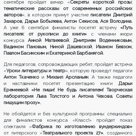
сентября пройдет вечер «
Секреты короткой прозы:
тематические рассказы от современных российских
авторов
», в котором примут участие
писатели Дмитрий
Захаров, Дарья Бобылева, Антон Секисов, Ася Володина.
А уже 6 сентября финалисты посетят встречу
«Путь
писателя: от рукописи до книги»
с членами жюри
конкурса
Анной Матвеевой
,
Дмитрием Воденниковым,
Вадимом Пановым, Ниной Дашевской
,
Иваном Бевзом,
Павлом Басинским и Екатериной Барбанягой.
Для педагогов, сопровождающих ребят, пройдет встреча
«
Урoки
литературы
и
тeатp
», которую проведут педагоги
Антон Ткаченко
и
Михаил Арсланьян
. А также педагоги
и наставники посетят презентацию книги
Дарьи
Еремеевой
«Не пиши! Не будь писателем! Творческая
лаборатория Льва Толстого и Антона Чехова. Советы
пишущим прозу».
Не обойдется и без культурной программы: специально
для финалистов конкурса «Класс!» пройдет показ
спектакля «
Фабрика по изготовлению вундеркиндов»
от питерского «
Театрального проекта 27»
, созданного