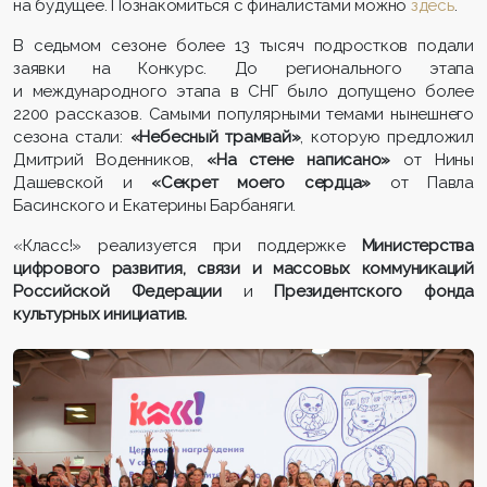
на будущее. Познакомиться с финалистами можно
здесь
.
В седьмом сезоне более 13 тысяч подростков подали
заявки на Конкурс. До регионального этапа
и международного этапа в СНГ было допущено более
2200 рассказов. Самыми популярными темами нынешнего
сезона стали:
«Небесный трамвай»
, которую предложил
Дмитрий Воденников,
«На стене написано»
от Нины
Дашевской и
«Секрет моего сердца»
от Павла
Басинского и Екатерины Барбаняги.
«Класс!» реализуется при поддержке
Министерства
цифрового развития, связи и массовых коммуникаций
Российской Федерации
и
Президентского фонда
культурных инициатив.