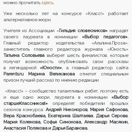
можно прочитать
здесь
.
Уже несколько лет на конкурсе «Класс!» работает
альтернативное жюри.
Учителя из Ассоциации «
Гильдия словесников»
наградят
своего лауреата в номинации
«Выбор педагогов».
Главный редактор издательства «Альпина.Проза»,
заместитель главного редактора журнала «Юность»
Татьяна Соловьева
выберет шесть финалистов, которые
получат возможность опубликовать свои рассказы
в легендарной
«Юности»
, а главный редактор сайта
Parents.ru Марина Великанова
отметит специальным
призом лучший рассказ по мнению редакции.
«Класс!» – сообщество талантливых ребят, поэтому есть
и еще одно жюри, лауреата в номинации
«Выбор
старшеКлассников!»
определят победители прошлых
сезонов конкурса:
Андрей Никоноров, Мария Сафонова,
Вера Краснобаева, Екатерина Шалтаева
,
Дарья Серова
,
Мария Коленова, Софья Симонова, Александр Масякин,
Анастасия Полякова и Дарья Баранова.