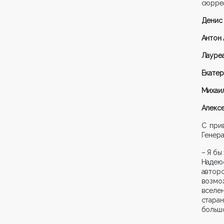
сюрре
Дени
Антон
Лауре
Екате
Михаи
Алекс
С при
Генер
–
Я бы
Надею
автор
возмо
вселе
старан
большо