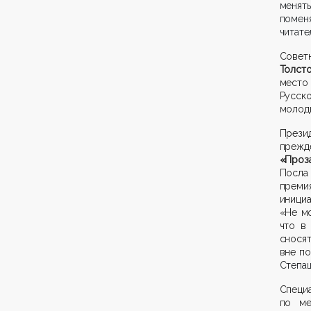
менять
поменя
читате
Совет
Толст
место
Русск
молоды
Прези
прежд
«Проз
Посл
преми
иници
«Не мо
что в
сносят
вне по
Степа
Спец
по ме