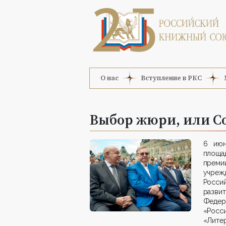
О нас
Вступление в РКС
Выбор жюри, или С
6 ию
площ
прем
учрежд
Росси
разв
Федер
«Росс
«Лите