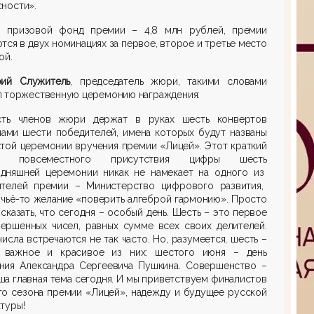
ности».
 призово
й фонд премии – 4,8 млн рублей, премии
тся в двух номинациях за первое, второе и третье место
ой.
рий Служитель
, председатель жюри
, такими словами
л торжественную церемонию награждения
:
ть членов жюри держат в руках шесть конвертов
нами шести победителей, имена которых будут названы
стой
ц
еремонии вручения
п
ремии «Лицей»
.
Этот краткий
из повсеместного присутствия цифры
шесть
одняшней церемонии никак не намекает на
одного из
ителей премии
–
Министерств
о
цифрового развития
,
 чьё-то желание «поверить алгеброй гармонию». Просто
 сказать, что сегодня – особый день
.
Шесть – это первое
вершенных чисел, равных сумме всех своих делителей.
числа
встречают
ся не так часто.
Но, р
азумеется, шесть –
 важное и красивое из них: шестого июня – день
ния Александра Сергеевича Пушкина.
Совершенство –
ша главная тема сегодня.
И мы приветствуем финалистов
го сезона премии «Лицей», надежду и будущее русской
туры!