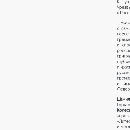
К уча
Чрезв
в Рос
– Уваж
с вам
после
преми
и спо
росси
приня
глубо
и крас
русско
преми
и иск
Федер
Шами
Горь
Колес
«проза
«Литер
и мен