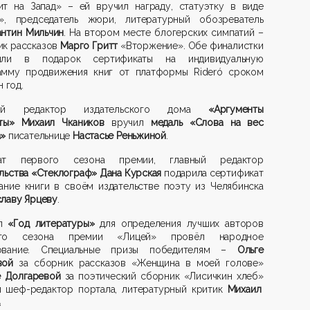
ит на Запад» – ей вручил награду,
статуэтку в виде
а»,
предс
еда
тель жюри, литературный обозрев
атель
антин
Мильчин
.
На втором мес
те
блогерских
симпатий –
ик рассказов
Марго
Гритт
«Вторжение». Обе финалистки
или в подарок сертификаты на индивидуальную
амму продвижения книг от пл
атформы
Rideró
сроком
н
год.
ный редактор
и
здател
ьского дома
«Аргументы
ты»
Михаил
Чкаников
вручил
медаль
«Слова на вес
а»
писательнице
Настасье
Реньжиной
.
еат первого сезона премии
, главный редактор
льства «Стеклограф»
Дана Курская
подарила сертификат
дание книги в
своём
издательстве поэту
из Челябинска
славу Ярцеву
.
ал
«Год литературы»
для определения лучших авторов
ого сезона премии «Лицей»
пров
ё
л народное
ование. Специальные призы победителям –
Ольге
вой
за сборник рассказов «Женщина в моей голове»
е
Долгаревой
за
поэтический сборник «
Лисичкин
хлеб»
л шеф-редактор портала, литературный критик
Михаил
.