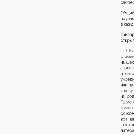
словес
Общий
вручаю
в кажд
Григо
откры
– Шес
с име
на
ш
е
анал
в сег
учред
и
ли на
я хочу
из со
Такие
самое
рожде
вот на
шесто
литера