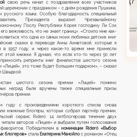
ой
сво
ю
речь
начал с поздравления всех участников
ей церемонии с праздником – с днём рождения Пушкина,
м русского языка. Особ
ую
благодарность
специальный
ставитель Президента выразил
Чрезвычайному
номочному Послу Республики Корея господину Ли Сок
 его вежливость, что не знает границ
». «С
тоило мне как-
олвиться, что одна из самых моих любимых детских книг
ейские сказки в переводе Анны Ахматовой, которые я
л в 1957 году, и через какое-то время мне принесли
т этой книжки. Я думаю, что если кто-то через 50 лет
 приносить репринты книг финалистов шестого сезона
и «Лицей», это тоже будет
большим
подарком», – сказал
л Швыдкой
.
истам шестого сезона премии «Лицей» помимо
ных наград были вручены также специальные призы
тнёров премии.
ом году
с произведениями
к
ороткого списка
снова
али книжные
блогеры
, которых собрал партн
ё
р премии,
льский сервис
Rideró
. 14
литблогеров
в
течение двух
 читали авторов «Лицея» и выбрали путем голосования
 фаворитов. Победителем в
номинации
Rideró
«Выбор
ых
блогеров
»
стала
Екатерина
Манойло
с р
оманом «Отец