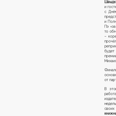
Швыдк
и гост
с Днё
пред
и
П
ол
Пэ
«
за
то обм
–
кор
прочё
реприн
будет
преми
Михаи
Финал
основ
от пар
В эт
работ
издат
е
недель
своих
книжн