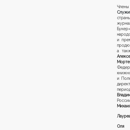
Члены 
Служи
стран
журна
Букер
»
наро
и пре
продю
а та
Алекс
Морте
Ф
едер
кни
и Пол
дирек
перио
Влади
Росси
Михаи
Лауре
Ол