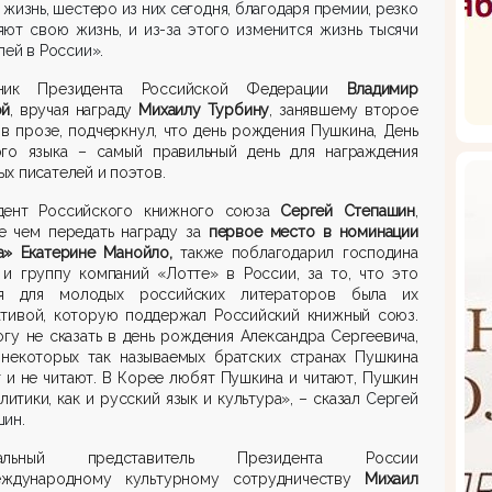
 жизнь, шестеро из них сегодня, благодаря премии, резко
ют свою жизнь, и из-за этого изменится жизнь тысячи
лей в России».
ник Президента Российской Федерации
Владимир
ой
, вручая награду
Михаилу Турбину
, занявшему второе
 в прозе,
подчеркнул, что день рождения Пушкина, День
ого языка – самый правильный день для награждения
х писателей и поэтов.
дент Российского книжного союза
Сергей Степашин
,
е чем передать награду
за
первое место в номинации
а»
Екатерине
Манойло
,
также
поблагодарил господина
а и
группу компаний
«
Лотте
» в России
, за то, что это
я для молодых российских литераторов была их
ативой
, которую поддержал Р
оссийский книжный союз
.
гу не сказать в день рождения Александра Сергеевича,
 некоторых так называемых братских странах Пушкина
 и не читают. В Корее любят Пушкина и читают, Пушкин
литики, как и русский язык и культура»
,
–
сказал
Сергей
шин.
иальный представитель Президента России
ждународному культурному сотрудничеству
Михаил