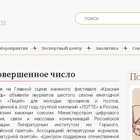
Мероприятия
Экспертный центр
Аналитика
Сов
овершенное число
По
ня на
Г
лавной сцене книжного фестиваля
«Красная
адь»
объявили лауреатов шестого сезона ежегодной
ии «Лицей» для молодых прозаиков и поэтов
,
ённой в 2017 году группой компаний «ЛОТТЕ» в России,
йским книжным союзом, Министерст
вом цифрового
ития, связи и
массовых коммуникаций
Российской
ации
, Литературным институтом им. Горького,
ийской газетой», Ассоциацией литературных журналов,
ратурной газетой», «Центром поддержки отечественной