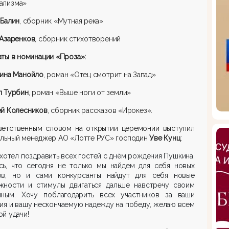
ализма»
с
Балин
, сборник «Мутная река»
 Азаренков
, сборник стихотворений
ат
ы
в номинации «Проза»:
рина
Манойло
, роман
«Отец смотрит на Запад»
л Турбин
, роман «Выше ноги от земли»
ей Колесников
, сборник рассказов «Ирокез»
.
ветственным словом на открытии церемонии выступил
альный менеджер АО
«Лотте РУС» господин
Уве
Кунц
:
 хотел поздравить всех гостей с днём рождения Пушкина.
сь, что сегодня не только мы найдем для себя новых
ов, но и сами конкурсанты найдут для себя новые
жности и стимулы двигаться дальше навстречу своим
нным. Хочу поблагодарить всех участников за ваши
ия и вашу нескончаемую надежду на победу, желаю всем
й удачи!