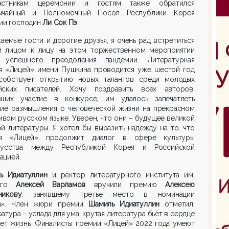
стникам церемонии и гостям также обратился
ычайный и Полномочный Посол Республики Корея
сии господин
Ли Сок Пэ
:
аемые гости и дорогие друзья, я очень рад встретиться
и лицом к лицу на этом торжественном мероприятии
 успешного преодоления пандемии. Литературная
я «Лицей» имени Пушкина проводится уже шестой год
собствует открытию новых талантов среди молодых
йских писателей. Хочу поздравить всех авторов,
вших участие в конкурсе, им удалось запечатлеть
кие размышления о человеческой жизни на прекрасном
ивом русском языке. Уверен, что они – будущее великой
й литературы. Я хотел бы выразить надежду на то, что
я «Лицей» продолжит диалог в сфере культуры
усства между Республикой Корея и Российской
ацией.
ль
Идиатуллин
и ректор литературного института им.
кого
Алексей Варламов
вручили премию
Алексею
никову
, занявшему третье место в номинации
».
Член жюри премии
Шамиль
Идиатуллин
отметил:
атура – услада для ума, крутая литература бьёт в сердце
яет жизнь. Финалисты премии «Лицей» 2022 года умеют