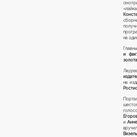
смотр
«лайк
Конст
сборн
получ
прогр
на оди
Глав
и фак
золот
Лаур
издате
на из
Рости
Порт
шест
голос
Егоро
и
Анн
вручи
Визель