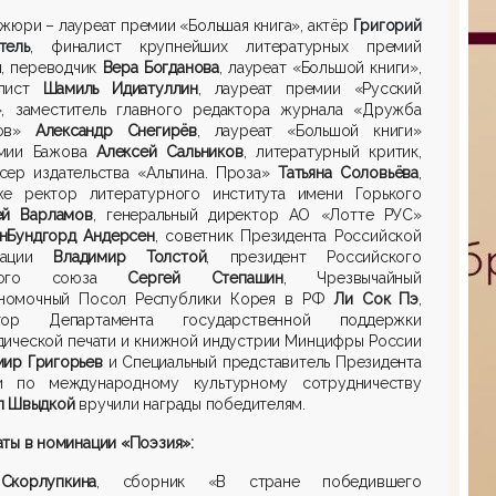
жюри – лауреат премии «Большая книга», актёр
Григорий
тель
, финалист крупнейших литературных премий
ы, переводчик
Вера Богданова
, лауреат «Большой книги»,
лист
Шамиль
Идиатуллин
, лауреат премии «Русский
,
заместитель главного редактора журнала «Дружба
дов»
Александр Снегирёв
, лауреат «Большой книги»
мии Бажова
Алексей Сальников
, литературный критик,
се
р издательства «Альпина. Проза»
Татьяна Соловьёва
,
кже
ректор литературного института им
ени
Горького
ей Варламов
,
генеральный директор АО «Лотте
РУС»
нБундгорд
Андер
сен
, советник
П
резидента Р
оссийской
ации
Владимир Толстой
, президент Российского
жного союза
Сергей Степашин
, Чрезвычайный
номочный Посол Республики Корея в РФ
Ли Сок Пэ
,
тор Департамента государственной поддержки
дической печати и книжной индустрии
Мин
цифры
России
мир Григорьев
и
Специальный представитель Президента
и по международному культурному сотрудничеству
л Швыдкой
вручили награды
победител
ям.
ат
ы
в номинации «Поэзия»:
я
Скорлупкина
, сборник «В стране победившего