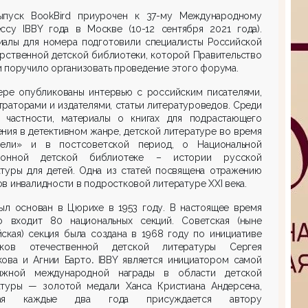
ыпуск BookBird приурочен к 37-му Международному
ессу IBBY года в Москве (10-12 сентября 2021 года).
иалы для номера подготовили специалисты Российской
рственной детской библиотеки, которой Правительство
 поручило организовать проведение этого форума.
ере опубликованы интервью с российским писателями,
раторами и издателями, статьи литературоведов. Среди
в частности, материалы о книгах для подрастающего
ния в детективном жанре, детской литературе во время
пели» и в постсоветской период, о Национальной
ронной детской библиотеке – истории русской
атуры для детей. Одна из статей посвящена отражению
в инвалидности в подростковой литературе XXI века.
был основан в Цюрихе в 1953 году. В настоящее время
о входит 80 национальных секций. Советская (ныне
ская)
секция была создана в 1968 году по инициативе
иков отечественной детской литературы Сергея
кова
и
Агнии Барто
.
IBBY является инициатором самой
ижной международной награды в области детской
атуры — золотой медали Ханса Кристиана Андерсена,
рая каждые два года присуждается автору