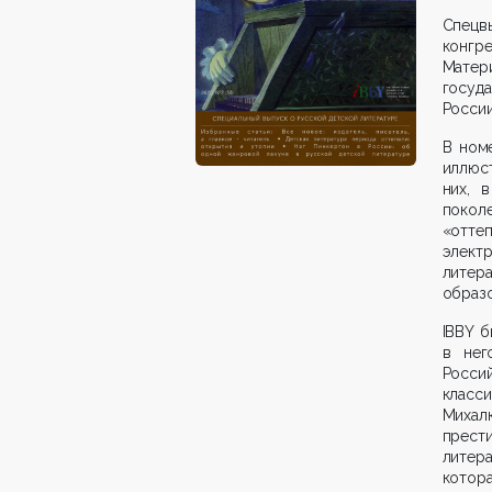
Спецв
конгр
Матер
госуда
России
В ном
иллюст
них, 
поколе
«отте
элект
литер
образо
IBBY 
в нег
Россий
класс
Михал
прест
литер
кото