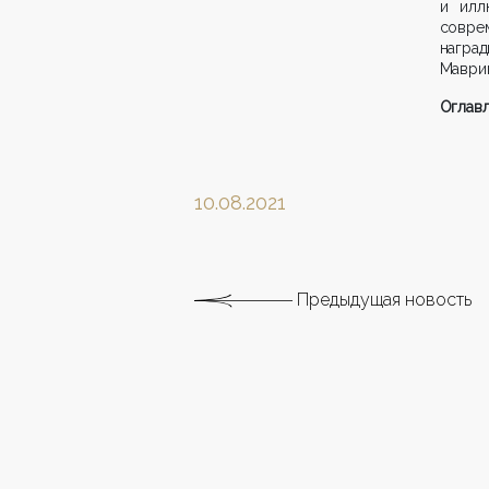
и илл
совре
награ
Маврин
Оглав
10.08.2021
Предыдущая новость