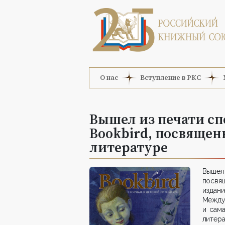
О нас
Вступление в РКС
Вышел из печати с
Bookbird, посвящен
литературе
Вышел
посвящ
издан
Между
и сам
литера