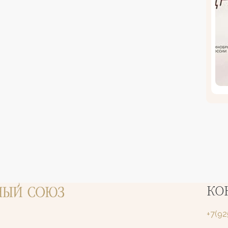
КО
+7(9