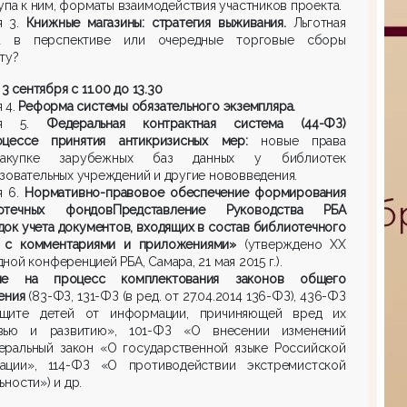
упа к ним, форматы взаимодействия участников проекта.
я 3.
Книжные магазины: стратегия выживания.
Льготная
а в перспективе или очередные торговые сборы
ту?
3 сентября с 11.00 до 13.30
 4.
Реформа системы обязательного экземпляра.
ия 5.
Федеральная контрактная система (44-ФЗ)
цессе принятия антикризисных мер:
новые права
акупке зарубежных баз данных у библиотек
зовательных учреждений и другие нововведения.
 6.
Нормативно-правовое обеспечение формирования
отечных фондовПредставление Руководства РБА
ок учета документов, входящих в состав библиотечного
 с комментариями и приложениями»
(утверждено ХХ
ной конференцией РБА, Самара, 21 мая 2015 г.).
ие на процесс комплектования законов общего
ения
(83-ФЗ, 131-ФЗ (в ред. от 27.04.2014 136-ФЗ), 436-ФЗ
щите детей от информации, причиняющей вред их
вью и развитию», 101-ФЗ «О внесении изменений
еральный закон «О государственной языке Российской
ации», 114-ФЗ «О противодействии экстремистской
ьности») и др.