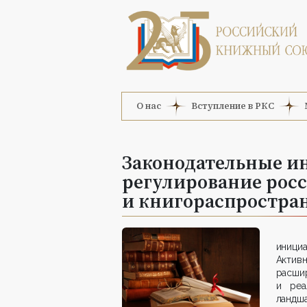
О нас
Вступление в РКС
Законодательные и
регулирование росс
и книгораспростра
иници
Актив
расш
и реа
ландш