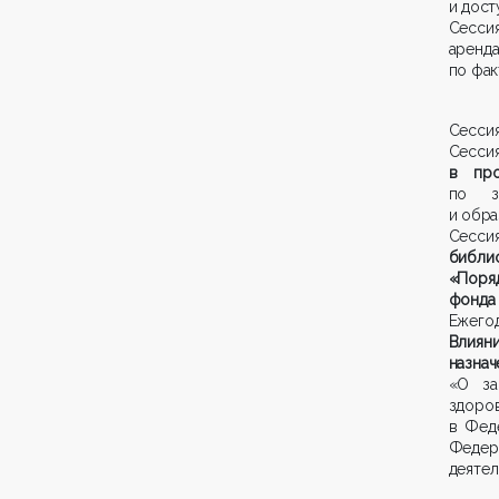
и дост
Сесси
аренд
по фак
Сессия
Сесс
в про
по з
и обра
Сессия
библи
«Поряд
фонда
Ежегод
Влиян
назнач
«О за
здоро
в Фед
Федер
деятел