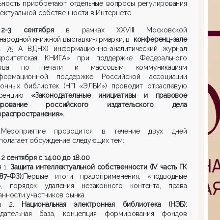
льность приобретают отдельные вопросы регулирования
ектуальной собственности в Интернете.
2-3 сентября
в рамках ХХVIII Московской
народной книжной выставки-ярмарки, в
конференц-зале
. 75 А ВДНХ) информационно-аналитический журнал
ерситетская КНИГА» при поддержке Федерального
тства по печати и массовым коммуникациям
ормационной поддержке Российской ассоциации
ронных библиотек (НП «ЭЛБИ») проводит отраслевую
еренцию
«Законодательные инициативы и правовое
лирование российского издательского дела
ораспространения».
Мероприятие проводится в течение двух дней
полагает обсуждение следующих тем:
2 сентября с 14.00 до 18.00
 1.
Защита интеллектуальной собственности (IV часть ГК
87-ФЗ):
Первые итоги правоприменения, «подводные
», порядок удаления незаконного контента, права
анности участников рынка.
ия 2.
Национальная электронная библиотека (НЭБ):
одательная база, концепция формирования фондов