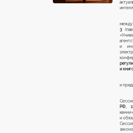
актуа
интелл
между
3
(пав
«Унив
аген
и инф
элект
конф
регу
и книг
и пред
Сессия
РФ, 1
камни
и обяз
Сесс
закон