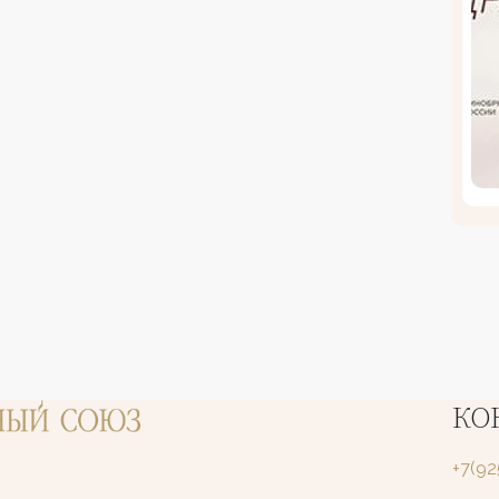
КО
+7(9