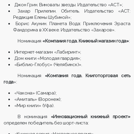
Джон Грин. Виноваты звезды. Издательство «АСТ»;
Захар Прилепин. Обитель. Издательство «АСТ:
Редакция Елены Шубиной»;
Борис Акунин. Планета Вода: Приключения Эраста
Фандорина в ХХ веке. Издательство «Захаров».
Номинация
«Компания года. Книжный магазин года»
:
Интернет-магазин «Лабиринт»;
Дом книги «Молодая гвардия»;
«Библио-Глобус» (Челябинск)».
Номинация
«Компания года. Книготорговая сеть
года
»:
«Чакона» (Самара);
«Амиталь» (Воронеж);
«Мир книги» (Уфа).
В номинация
«Инновационный книжный проект»
определен победитель без шорт-листа:
«Книжная серия «Настоящее время».