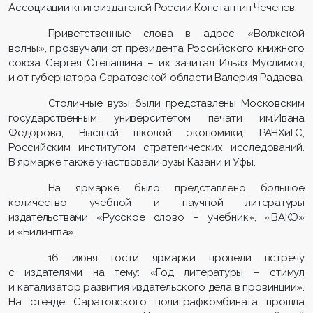
Ассоциации книгоиздателей России Константин Чеченев.
Приветственные слова в адрес «Волжской
волны», прозвучали от президента Российского книжного
союза Сергея Степашина – их зачитал Ильяз Муслимов,
и от губернатора Саратовской области Валерия Радаева.
Столичные вузы были представлены Московским
государственным университетом печати им.Ивана
Федорова, Высшей школой экономики, РАНХиГС,
Российским институтом стратегических исследований.
В ярмарке также участвовали вузы Казани и Уфы.
На ярмарке было представлено большое
количество учебной и научной литературы
издательствами «Русское слово – учебник», «ВАКО»
и «Билингва».
16 июня гости ярмарки провели встречу
с издателями на тему: «Год литературы – стимул
и катализатор развития издательского дела в провинции».
На стенде Саратовского полиграфкомбината прошла