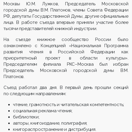
Москвы Ю.М. Лужков, Председатель Московской
городской думы В.М. Платонов, члены Совета Федерации
РФ, депутаты Государственной Думы, другие официальные
лица. В работе съезда впервые приняли участие более
тысячи представителей книжной индустрии.
На съезде книжное сообщество России было
ознакомлено с Концепцией «Национальная Программа
развития чтения в Российской Федерации как
приоритетноый проект в области культуры».
Председателем филиала РКС–Москва был избран
Председатель Московской городской думы В.М.
Платонов.
Съезд работал два дня. В первый день прошли секций
по следующим направлениям:
чтение, грамотность и читательская компетентность;
социальная реклама чтения;
библиотеки;
авторы, книгоиздание, полиграфия;
книгораспространение и дистрибуция.