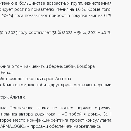
чтению в большинстве возрастных групп, единственная
ирует рост по показателю чтения на 1,6 %. Кроме того,
 20–24 года показывают прирост в покупке книг на 6 %
0 в 2023 году составляет
32 %
(2022 – 58 %, 2021 – 40 %,
Книга о том, как ценить и беречь себя», Бомбора
 Рипол
!»: психолог в концлагере», Альпина
. Книга о том, как любить друг друга, оставаясь верными
ор», Альпина
ьга Примаченко заняла не только первую строчку:
новинка автора 2023 года – «С тобой я дома». За II
торое место нон-фикшн-рейтинга проект консультанта
«KARMALOGIC» – продажи обеспечили маркетплейсы.