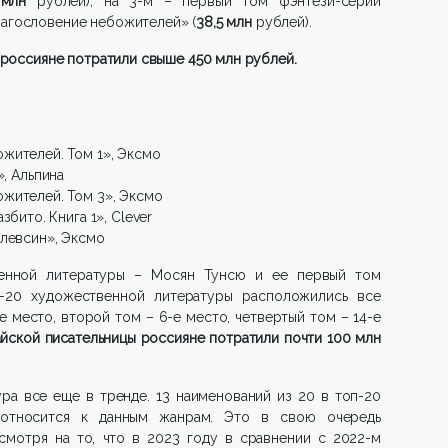
 млн
рублей), на 3-м – первый том фэнтези-серии
лагословение небожителей» (
38,5 млн
рублей).
а россияне потратили свыше 450 млн рублей.
жителей. Том 1», Эксмо
», Альпина
жителей. Том 3», Эксмо
бито. Книга 1», Clever
Элевсин», Эксмо
енной литературы – Мосян Тунсю и ее первый том
п-20 художественной литературы расположились все
е место, второй том – 6-е место, четвертый том – 14-е
тайской писательницы россияне потратили почти 100 млн
ура все еще в тренде. 13 наименований из 20 в топ-20
 относится к данным жанрам. Это в свою очередь
есмотря на то, что в 2023 году в сравнении с 2022-м