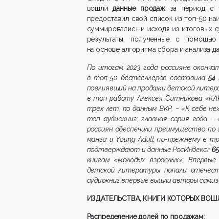
вошли
данные продаж
за период с 1
предоставил свой список из топ-50 на
суммировались и исходя из итоговых 
результаты, полученные с помощью
на основе алгоритма сбора и анализа да
По итогам 2023 года россияне оконча
в топ-50 бестселлеров составила
54
повлиявший на продажи детской литера
в топ работу Алексея Ситникова «KA
трех лет, по данным ВКР, – «К себе н
топ аудиокниг; главная серия года –
россиян обеспечили преимущество по 
манга и Young Adult по-прежнему в т
подтверждают и данные РосИндекс):
65
книгам «молодых взрослых». Впервы
детской литературы попали отечеств
аудиокниг впервые вышли авторы самизд
ИЗДАТЕЛЬСТВА, КНИГИ КОТОРЫХ ВОШЛ
Распределение долей по продажам: