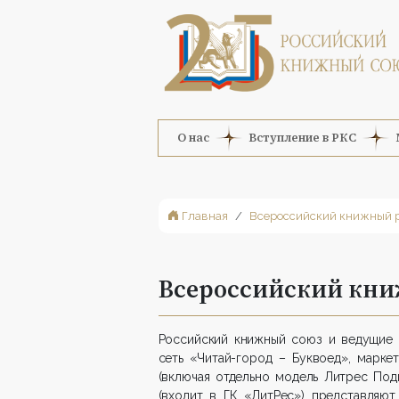
О нас
Вступление в РКС
Главная
Всероссийский книжный 
Всероссийский кни
Российский книжный союз и ведущие 
сеть «Читай-город – Буквоед», марке
(включая отдельно модель Литрес По
(входит в ГК «ЛитРес») представляю