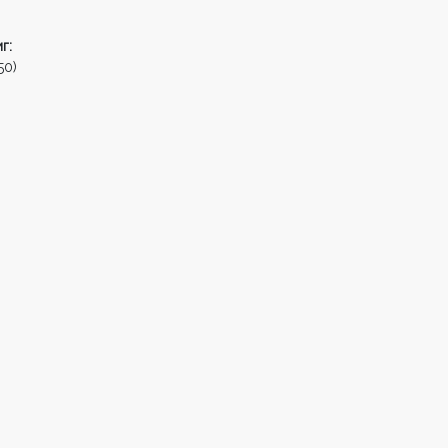
г:
50)