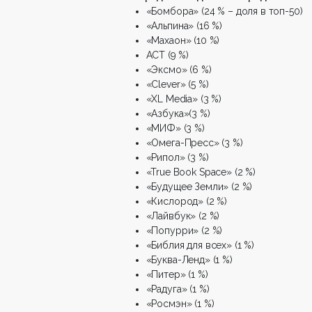
«Бомбора» (24 % – доля в топ-50)
«Альпина» (16 %)
«Махаон» (10 %)
АСТ (9 %)
«Эксмо» (6 %)
«Clever» (5 %)
«XL Media» (3 %)
«Азбука»(3 %)
«МИФ» (3 %)
«Омега-Пресс» (3 %)
«Рипол» (3 %)
«True Book Space» (2 %)
«Будущее Земли» (2 %)
«Кислород» (2 %)
«Лайвбук» (2 %)
«Попурри» (2 %)
«Библия для всех» (1 %)
«Буква-Ленд» (1 %)
«Питер» (1 %)
«Радуга» (1 %)
«Росмэн» (1 %)