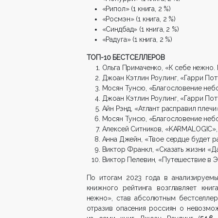
«Рипол» (1 книга, 2 %)
«Росмэн» (1 книга, 2 %)
«Синдбад» (1 книга, 2 %)
«Радуга» (1 книга, 2 %)
ТОП-10 БЕСТСЕЛЛЕРОВ
Ольга Примаченко, «К себе нежно. 
Джоан Кэтлин Роулинг, «Гарри Потт
Мосян Тунсю, «Благословение небо
Джоан Кэтлин Роулинг, «Гарри Пот
Айн Рэнд, «Атлант расправил плечи
Мосян Тунсю, «Благословение небо
Алексей Ситников, «KARMALOGIC»,
Анна Джейн, «Твое сердце будет раз
Виктор Франкл, «Сказать жизни «Да
Виктор Пелевин, «Путешествие в 
По итогам 2023 года в анализируемы
книжного рейтинга возглавляет книг
нежно», став абсолютным бестселле
отразив опасения россиян о невозмо