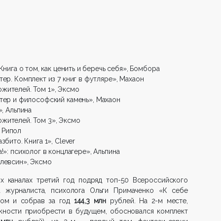
Книга о том, как ценить и беречь себя», Бомбора
ер. Комплект из 7 книг в футляре», Махаон
жителей. Том 1», Эксмо
тер и философский камень», Махаон
», Альпина
жителей. Том 3», Эксмо
 Рипол
бито. Книга 1», Clever
!»: психолог в концлагере», Альпина
Элевсин», Эксмо
х каналах третий год подряд топ-50 Всероссийского
а журналиста, психолога Ольги Примаченко «К себе
ром и собрав за год
144,3 млн
рублей. На 2-м месте,
жности приобрести в будущем, обосновался комплект