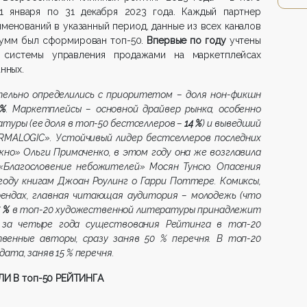
 января по 31 декабря 2023 года. Каждый партнер
именований в указанный период, данные из всех каналов
сумм был сформирован топ-50.
Впервые по году
учтены
 системы управления продажами на маркетплейсах
нных.
тельно определились с приоритетом – доля нон-фикшн
 %
. Маркетплейсы – основной драйвер рынка, особенно
туры (ее доля в топ-50 бестселлеров –
14 %
) и выведший
RMALOGIC». Устойчивый лидер бестселлеров последних
ежно» Ольги Примаченко, в этом году она же возглавила
 «Благословение небожителей» Мосян Тунсю. Опасения
году книгам Джоан Роулинг о Гарри Поттере. Комиксы,
рендах, главная читающая аудитория – молодежь (что
 %
в топ-20 художественной литературы принадлежит
е за четыре года существования Рейтинга в топ-20
енные авторы, сразу заняв 50 % перечня. В топ-20
ата, заняв 15 % перечня.
И В топ-50 РЕЙТИНГА