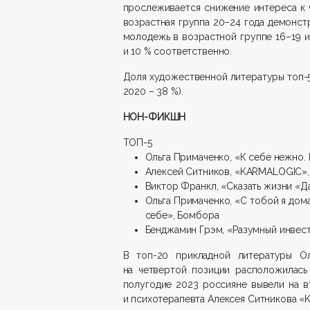
прослеживается снижение интереса к 
возрастная группа 20–24 года демонстр
молодежь в возрастной группе 16–19 и
и 10 % соответственно.
Доля художественной литературы топ-5
2020 – 38 %).
НОН-ФИКШН
ТОП-5
Ольга Примаченко, «К себе нежно. 
Алексей Ситников, «KARMALOGIC»,
Виктор Франкл, «Сказать жизни «Да
Ольга Примаченко, «С тобой я дома
себе», Бомбора
Бенджамин Грэм, «Разумный инвест
В топ-20 прикладной литературы Ол
на четвертой позиции расположилась 
полугодие 2023 россияне вывели на в
и психотерапевта Алексея Ситникова 