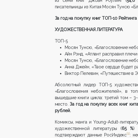
из семи книг Джоан Роулинг (
54,6
писательницы из Китая Мосян Тунсю «Б
За год на покупку книг ТОП-10 Рейтинг
ХУДОЖЕСТВЕННАЯ ЛИТЕРАТУРА
ТОП-5
Мосян Тунсю, «Благословение небо
Айн Рэнд, «Атлант расправил плечи
Мосян Тунсю, «Благословение небо
Анна Джейн, «Твое сердце будет раз
Виктор Пелевин, «Путешествие в 
Абсолютный лидер ТОП-5 художеств
«Благословения небожителей», в то
вышедшие книги цикла: третий том – 3-
место.
За год на покупку всех книг ки
рублей.
Комиксы, манга и Young-Adult-литерат
художественной литературы (
65 %
)
[1]
подтверждают данные РосИндекс
: н