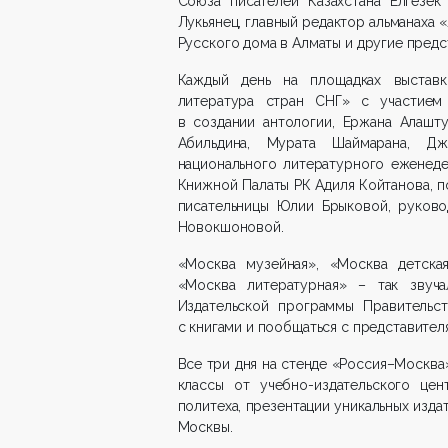
Союза писателей Казахстана Елгезек
Лукьянец, главный редактор альманаха
Русского дома в Алматы и другие предс
Каждый день на площадках выставк
литература стран СНГ» с участием 
в создании антологии, Ержана Алашту
Абильдина, Мурата Шаймарана, Дж
национального литературного еженедел
Книжной Палаты РК Адиля Койтанова, п
писательницы Юлии Брыковой, руково
Новокшоновой.
«Москва музейная», «Москва детская
«Москва литературная» – так звуч
Издательской программы Правительст
с книгами и пообщаться с представител
Все три дня на стенде «Россия–Москва
классы от учебно-издательского цен
политеха, презентации уникальных изд
Москвы.