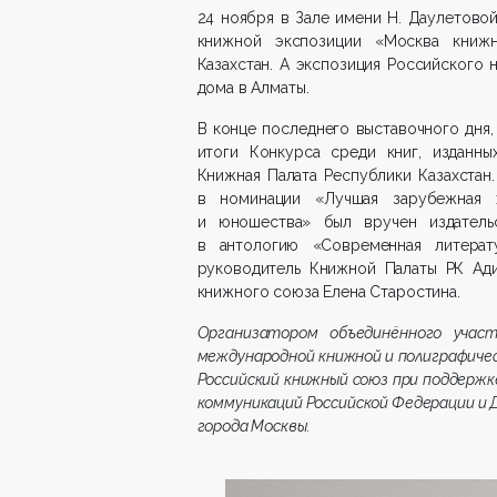
24 ноября в Зале имени Н. Даулетово
книжной экспозиции «Москва книж
Казахстан. А экспозиция Российского 
дома в Алматы.
В конце последнего выставочного дня,
итоги Конкурса среди книг, изданны
Книжная Палата Республики Казахстан
в номинации «Лучшая зарубежная х
и юношества» был вручен издатель
в антологию «Современная литера
руководитель Книжной Палаты РК Ади
книжного союза Елена Старостина.
Организатором объединённого участ
международной книжной и полиграфиче
Российский книжный союз при поддержк
коммуникаций Российской Федерации и
города Москвы.