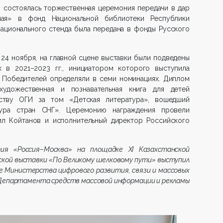
й состоялась торжественная церемония передачи в дар
ная» в фонд Национальной библиотеки Республики
национального стенда была передана в фонды Русского
 24 ноября, на главной сцене выставки были подведены
х в 2021–2023 гг., инициатором которого выступила
. Победителей определяли в семи номинациях. Диплом
удожественная и познавательная книга для детей
ству ОГИ за том «Детская литература», вошедший
тура стран СНГ». Церемонию награждения провели
л Койтанов и исполнительный директор Российского
ия «Россия–Москва» на площадке XI Казахстанской
ской выставки «По Великому шелковому пути» выступил
е Министерства цифрового развития, связи и массовых
 Департамента средств массовой информации и рекламы