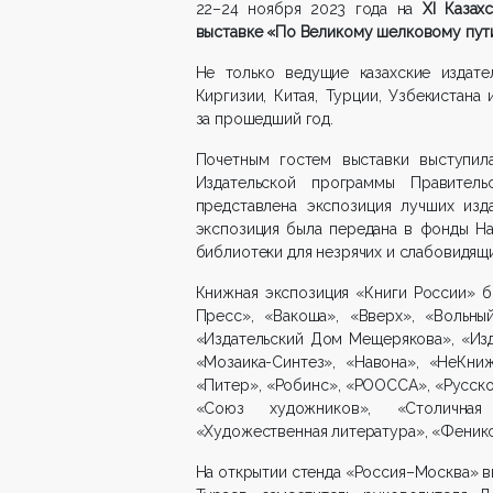
22–24 ноября 2023 года на
XI
Казахс
выставке «По Великому шелковому пу
Не только ведущие казахские издате
Киргизии, Китая, Турции, Узбекистана
за прошедший год.
Почетным гостем выставки выступил
Издательской программы Правител
представлена экспозиция лучших изд
экспозиция была передана в фонды На
библиотеки для незрячих и слабовидящи
Книжная экспозиция «Книги России» б
Пресс», «Вакоша», «Вверх», «Вольны
«Издательский Дом Мещерякова», «Изд
«Мозаика-Синтез», «Навона», «НеКни
«Питер», «Робинс», «РООССА», «Русско
«Союз художников», «Столичная
«Художественная литература», «Феникс»
На открытии стенда «Россия–Москва» в