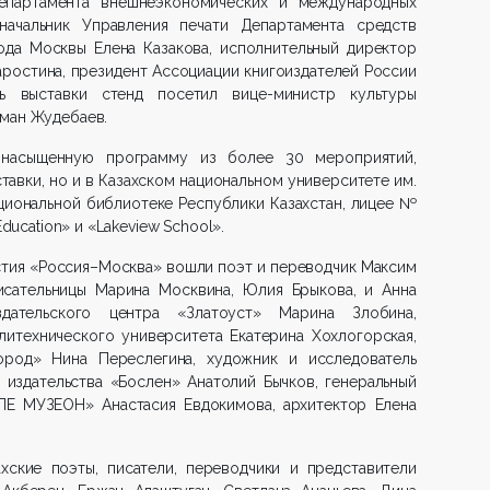
Департамента внешнеэкономических и международных
начальник Управления печати Департамента средств
да Москвы Елена Казакова, исполнительный директор
ростина, президент Ассоциации книгоиздателей России
ь выставки стенд посетил вице-министр культуры
рман Жудебаев.
 насыщенную программу из более 30 мероприятий,
тавки, но и в Казахском национальном университете им.
циональной библиотеке Республики Казахстан, лицее №
Education» и «Lakeview School».
стия «Россия–Москва» вошли поэт и переводчик Максим
исательницы Марина Москвина, Юлия Брыкова, и Анна
издательского центра «Златоуст» Марина Злобина,
итехнического университета Екатерина Хохлогорская,
ород» Нина Переслегина, художник и исследователь
 издательства «Бослен» Анатолий Бычков, генеральный
Е МУЗЕОН» Анастасия Евдокимова, архитектор Елена
хские поэты, писатели, переводчики и представители