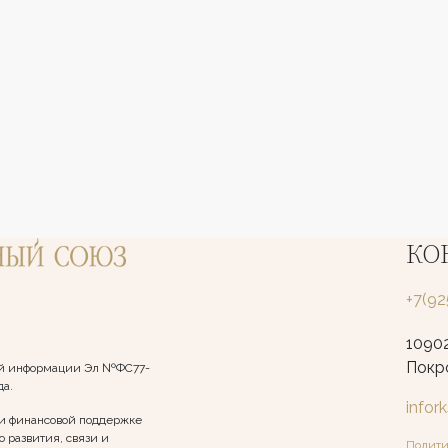
КО
+7(9
10902
Покро
вой информации Эл №ФС77-
да.
infor
и финансовой поддержке
 развития, связи и
Полити