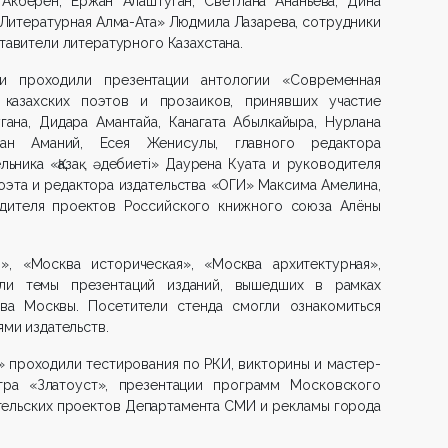
 Акберен, Ержан Алаштуган, Светлана Ананьева, Дина
 «Литературная Алма-Ата» Людмила Лазарева, сотрудники
тавители литературного Казахстана.
и проходили презентации антологии «Современная
казахских поэтов и прозаиков, принявших участие
гана, Дидара Амантайа, Канагата Абылкайыра, Нурлана
ан Аманий, Есея Женисулы, главного редактора
ьника «Қазақ әдебиеті» Даурена Куата и руководителя
оэта и редактора издательства «ОГИ» Максима Амелина,
дителя проектов Российского книжного союза Алёны
», «Москва историческая», «Москва архитектурная»,
али темы презентаций изданий, вышедших в рамках
ва Москвы. Посетители стенда смогли ознакомиться
ями издательств.
» проходили тестирования по РКИ, викторины и мастер-
тра «Златоуст», презентации программ Московского
ательских проектов Департамента СМИ и рекламы города