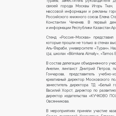
Тураев, заместитель руководителя 
связей города Москвы Игорь Ткач, 
массовой информации и рекламы горо
Российского книжного союза Елена Ста
Константин Чеченев. В первый ден
и информации Республики Казахстан А
Стенд «Россия–Москва» представил
которые прошли не только в стенах выс
Аль-Фараби, университете «Туран», На
134, школах «Bilimkana Almaty», «Tamos 
В состав делегации объединенного уча
Амелин, лингвист Дмитрий Петров, п
Гончарова, представитель учебно-
креативный директор Московского пол
заместитель директора ТД «Белый г
Василий Хорст, директор по развитию
директор издательства «КУЧКОВО ПОЛ
Овсянникова.
В мероприятиях приняли участие каза