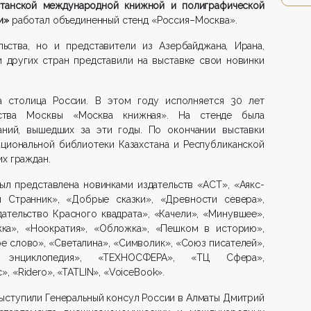
танской международной книжной и полиграфической
ти»
работал объединенный стенд «Россия–Москва».
льства, но и представители из Азербайджана, Ирана,
 и других стран представили на выставке свои новинки
а столица России. В этом году исполняется 30 лет
ьства Москвы «Москва книжная». На стенде была
аний, вышедших за эти годы. По окончании выставки
циональной библиотеки Казахстана и Республиканской
х граждан.
ыл представлена новинками издательств «АСТ», «Аякс-
й Странник», «Добрые сказки», «Древности севера»,
ательство Красного квадрата», «Качели», «Минувшее»,
жка», «Ноократия», «Обложка», «Пешком в историю»,
е слово», «Светалина», «Символик», «Союз писателей»,
 энциклопедия», «ТЕХНОСФЕРА», «ТЦ Сфера»,
, «Ridero», «TATLIN», «VoiceBook».
ыступили Генеральный консул России в Алматы Дмитрий